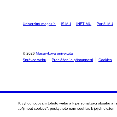
Univerzitní magazín
IS MU
INET MU
Portál MU
© 2026
Masarykova univerzita
Správce webu
Prohlášení o přístupnosti
Cookies
K vyhodnocování tohoto webu a k personalizaci obsahu a r
„přijmout cookies", poskytnete nám souhlas k jejich uložení