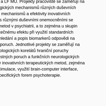
o a LF MU. Projekty pracoviště se zaměřují na
ogických mechanismů různých duševních
mechanismů a efektivity inovativních
y s různými duševními onemocněními se
tod v psychiatrii, a to zejména u skupin
tečnému efektu při využití standardních
hledání a popis biomarkerů odpovědi na
poruch. Jednotlivé projekty se zaměřují na
ologických korelátů hraniční poruchy
ostných poruch a funkčních neurologických
ty inovativních terapeutických metod, zejména
timulace, využití brain-computer interface,
specifických forem psychoterapie.