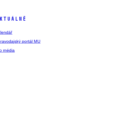
ktuálně
lendář
ravodajský portál MU
o média