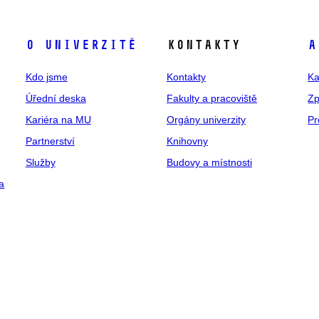
O univerzitě
Kontakty
A
Kdo jsme
Kontakty
Ka
Úřední deska
Fakulty a pracoviště
Zp
Kariéra na MU
Orgány univerzity
Pr
Partnerství
Knihovny
Služby
Budovy a místnosti
a