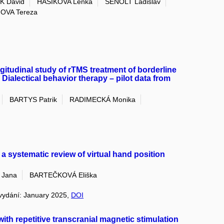
K David
HASIKOVA Lenka
SENOLT Ladislav
OVA Tereza
gitudinal study of rTMS treatment of borderline
Dialectical behavior therapy – pilot data from
BARTYS Patrik
RADIMECKÁ Monika
y: a systematic review of virtual hand position
 Jana
BARTEČKOVÁ Eliška
, vydání: January 2025,
DOI
ith repetitive transcranial magnetic stimulation