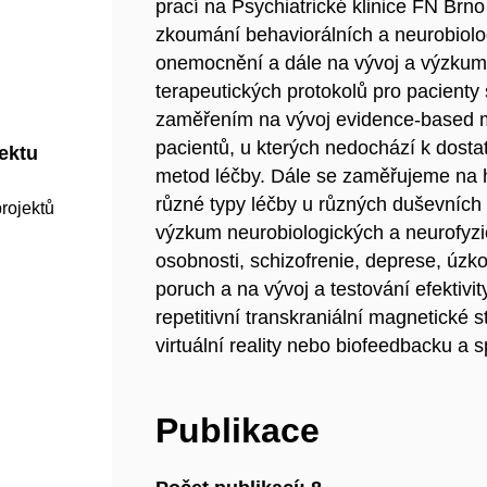
prací na Psychiatrické klinice FN Brn
zkoumání behaviorálních a neurobiol
onemocnění a dále na vývoj a výzkum 
terapeutických protokolů pro pacient
zaměřením na vývoj evidence-based me
pacientů, u kterých nedochází k dosta
jektu
metod léčby. Dále se zaměřujeme na 
různé typy léčby u různých duševních 
rojektů
výzkum neurobiologických a neurofyzi
osobnosti, schizofrenie, deprese, úzk
poruch a na vývoj a testování efektivi
repetitivní transkraniální magnetické s
virtuální reality nebo biofeedbacku a 
Publikace