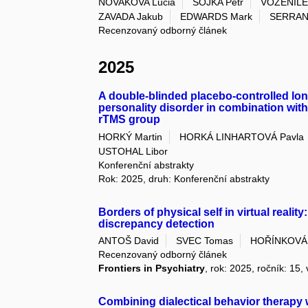
NOVAKOVA Lucia
SOJKA Petr
VOŽENÍLE
ZAVADA Jakub
EDWARDS Mark
SERRAN
Recenzovaný odborný článek
2025
A double-blinded placebo-controlled lon
personality disorder in combination with 
rTMS group
HORKÝ Martin
HORKÁ LINHARTOVÁ Pavla
USTOHAL Libor
Konferenční abstrakty
Rok: 2025, druh: Konferenční abstrakty
Borders of physical self in virtual realit
discrepancy detection
ANTOŠ David
SVEC Tomas
HOŘÍNKOVÁ
Recenzovaný odborný článek
Frontiers in Psychiatry
, rok: 2025, ročník: 15
Combining dialectical behavior therapy w