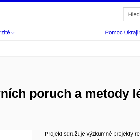
zitě
Pomoc Ukraji
ích poruch a metody léč
Projekt sdružuje výzkumné projekty re