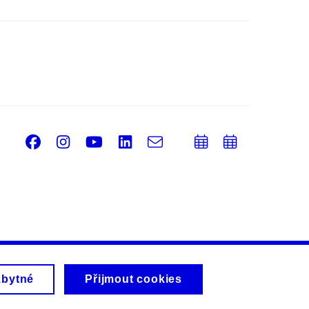
Facebook
Instagram
Youtube
LinkedIn
e-
Přidat
Přidat
Email
mail
do
do
kalendáře
kalendá
zbytné
Přijmout cookies