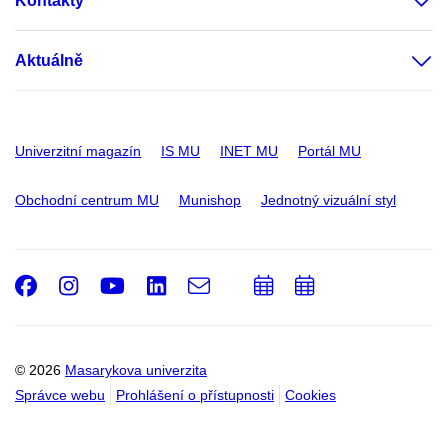
Kontakty
Aktuálně
Univerzitní magazín
IS MU
INET MU
Portál MU
Obchodní centrum MU
Munishop
Jednotný vizuální styl
Facebook
Instagram
Youtube
LinkedIn
e-
Přidat
Přidat
Email
mail
do
do
kalendáře
kalendáře
© 2026
Masarykova univerzita
Správce webu
Prohlášení o přístupnosti
Cookies