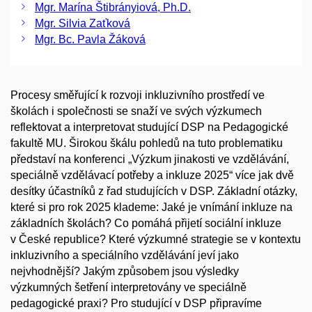
Mgr. Marína Štibrányiová, Ph.D.
Mgr. Silvia Zaťková
Mgr. Bc. Pavla Žáková
Procesy směřující k rozvoji inkluzivního prostředí ve
školách i společnosti se snaží ve svých výzkumech
reflektovat a interpretovat studující DSP na Pedagogické
fakultě MU. Širokou škálu pohledů na tuto problematiku
představí na konferenci „Výzkum jinakosti ve vzdělávání,
speciálně vzdělávací potřeby a inkluze 2025“ více jak dvě
desítky účastníků z řad studujících v DSP. Základní otázky,
které si pro rok 2025 klademe: Jaké je vnímání inkluze na
základních školách? Co pomáhá přijetí sociální inkluze
v České republice? Které výzkumné strategie se v kontextu
inkluzivního a speciálního vzdělávání jeví jako
nejvhodnější? Jakým způsobem jsou výsledky
výzkumných šetření interpretovány ve speciálně
pedagogické praxi? Pro studující v DSP připravíme