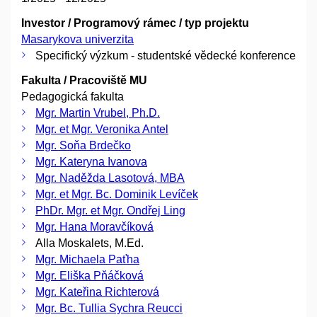
Investor / Programový rámec / typ projektu
Masarykova univerzita
Specifický výzkum - studentské vědecké konference
Fakulta / Pracoviště MU
Pedagogická fakulta
Mgr. Martin Vrubel, Ph.D.
Mgr. et Mgr. Veronika Antel
Mgr. Soňa Brdečko
Mgr. Kateryna Ivanova
Mgr. Naděžda Lasotová, MBA
Mgr. et Mgr. Bc. Dominik Levíček
PhDr. Mgr. et Mgr. Ondřej Ling
Mgr. Hana Moravčíková
Alla Moskalets, M.Ed.
Mgr. Michaela Paťha
Mgr. Eliška Pňáčková
Mgr. Kateřina Richterová
Mgr. Bc. Tullia Sychra Reucci