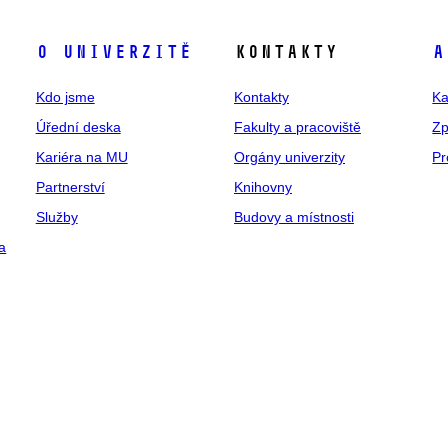
O univerzitě
Kontakty
A
Kdo jsme
Kontakty
Ka
Úřední deska
Fakulty a pracoviště
Zp
Kariéra na MU
Orgány univerzity
Pr
Partnerství
Knihovny
Služby
Budovy a místnosti
a