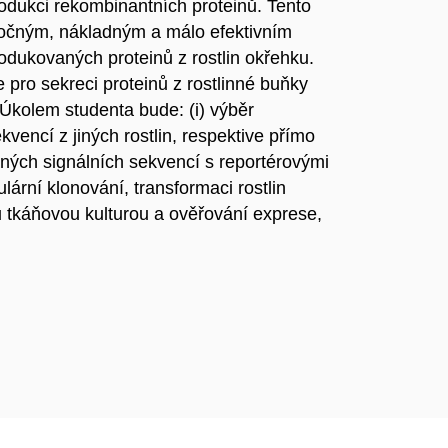
odukci rekombinantních proteinů. Tento
ročným, nákladným a málo efektivním
odukovaných proteinů z rostlin okřehku.
e pro sekreci proteinů z rostlinné buňky
Úkolem studenta bude: (i) výběr
kvencí z jiných rostlin, respektive přímo
aných signálních sekvencí s reportérovými
ární klonování, transformaci rostlin
nou tkáňovou kulturou a ověřování exprese,