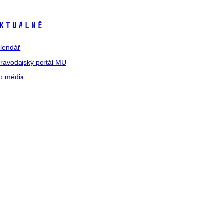
ktuálně
lendář
ravodajský portál MU
o média