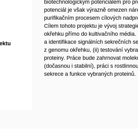
biotechnologickým potenciálem pro pr
potenciál je však výrazně omezen ná
purifikačním procesem cílových nadpr
Cílem tohoto projektu je vývoj strategi
okřehku přímo do kultivačního média. 
a identifikace signálních sekrečních se
jektu
z genomu okřehku, (ii) testování vybr
proteiny. Práce bude zahrnovat molekul
(dočasnou i stabilní), práci s rostlin
sekrece a funkce vybraných proteinů.