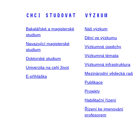
Chci studovat
Výzkum
Bakalářské a magisterské
Náš výzkum
studium
Dění ve výzkumu
Navazující magisterské
Výzkumné úspěchy
studium
Výzkumná témata
Doktorské studium
Výzkumná infrastruktura
Univerzita na celý život
Mezinárodní vědecká rad
E-přihláška
Publikace
Projekty
Habilitační řízení
Řízení ke jmenování
profesorem