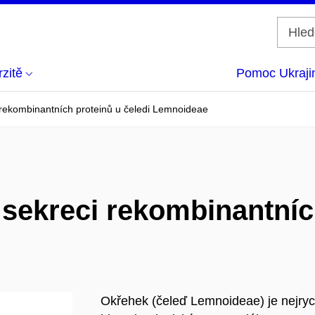
zitě
Pomoc Ukraji
 rekombinantních proteinů u čeledi Lemnoideae
sekreci rekombinantních
Okřehek (čeleď Lemnoideae) je nejrych