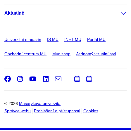
Aktuálně
Univerzitní magazín
IS MU
INET MU
Portál MU
Obchodní centrum MU
Munishop
Jednotný vizuální styl
Facebook
Instagram
Youtube
LinkedIn
e-
Přidat
Přidat
Email
mail
do
do
kalendáře
kalendáře
© 2026
Masarykova univerzita
Správce webu
Prohlášení o přístupnosti
Cookies