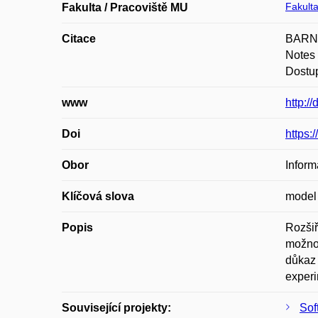
Fakulta
Fakulta / Pracoviště MU
Citace
BARNAT
Notes 
Dostup
www
http:/
Doi
https:
Obor
Inform
Klíčová slova
model 
Popis
Rozšiř
možnos
důkaz 
experi
Související projekty:
Sof