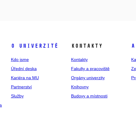
O univerzitě
Kontakty
A
Kdo jsme
Kontakty
Ka
Úřední deska
Fakulty a pracoviště
Zp
Kariéra na MU
Orgány univerzity
Pr
Partnerství
Knihovny
Služby
Budovy a místnosti
a