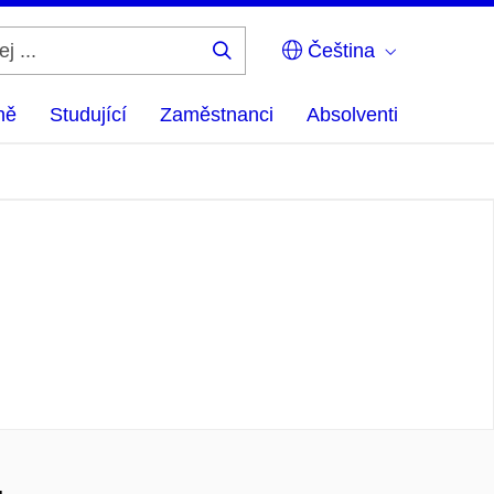
Čeština
Hledej
...
ně
Studující
Zaměstnanci
Absolventi