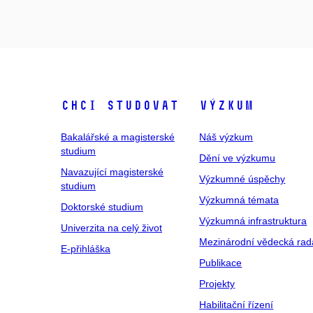
Chci studovat
Výzkum
Bakalářské a magisterské
Náš výzkum
studium
Dění ve výzkumu
Navazující magisterské
Výzkumné úspěchy
studium
Výzkumná témata
Doktorské studium
Výzkumná infrastruktura
Univerzita na celý život
Mezinárodní vědecká rad
E-přihláška
Publikace
Projekty
Habilitační řízení