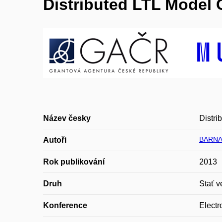
Distributed LTL Model
Název česky
Distr
BARNAT
Autoři
Rok publikování
2013
Druh
Stať v
Konference
Electr