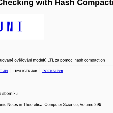
 Checking with Hash Compact
ibuované ověřování modelů LTL za pomoci hash compaction
 Jiří
HAVLÍČEK Jan
ROČKAI Petr
e sborníku
onic Notes in Theoretical Computer Science, Volume 296