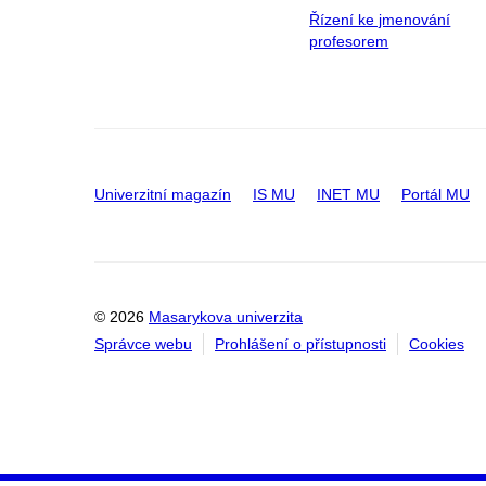
Řízení ke jmenování
profesorem
Univerzitní magazín
IS MU
INET MU
Portál MU
© 2026
Masarykova univerzita
Správce webu
Prohlášení o přístupnosti
Cookies