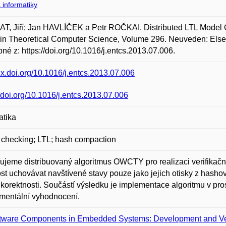
 informatiky
, Jiří; Jan HAVLÍČEK a Petr ROČKAI. Distributed LTL Model C
in Theoretical Computer Science, Volume 296. Neuveden: Elsev
né z: https://doi.org/10.1016/j.entcs.2013.07.006.
/dx.doi.org/10.1016/j.entcs.2013.07.006
//doi.org/10.1016/j.entcs.2013.07.006
atika
checking; LTL; hash compaction
ujeme distribuovaný algoritmus OWCTY pro realizaci verifikač
t uchovávat navštívené stavy pouze jako jejich otisky z hashov
korektnosti. Součástí výsledku je implementace algoritmu v pros
mentální vyhodnocení.
tware Components in Embedded Systems: Development and Ver