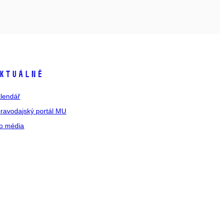
ktuálně
lendář
ravodajský portál MU
o média