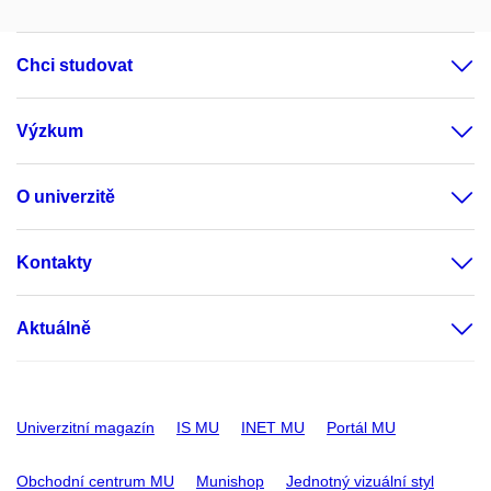
Chci studovat
Výzkum
O univerzitě
Kontakty
Aktuálně
Univerzitní magazín
IS MU
INET MU
Portál MU
Obchodní centrum MU
Munishop
Jednotný vizuální styl