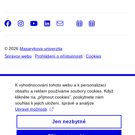
Facebook
Instagram
Youtube
LinkedIn
e-
Přidat
Přidat
Email
mail
do
do
kalendáře
kalendáře
© 2026
Masarykova univerzita
Správce webu
Prohlášení o přístupnosti
Cookies
K vyhodnocování tohoto webu a k personalizaci
obsahu a reklam používáme soubory cookies. Když
klikněte na „přijmout cookies", poskytnete nám
souhlas k jejich uložení, správě a analýze.
Upravit možnosti
Jen nezbytné