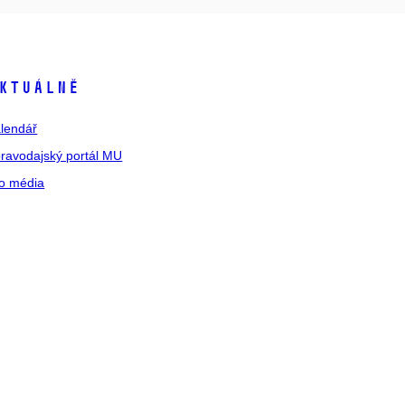
ktuálně
lendář
ravodajský portál MU
o média