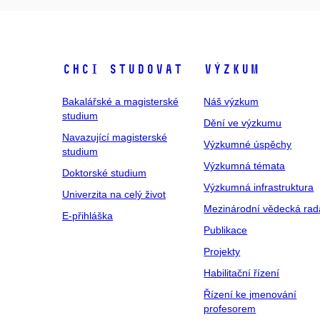
Chci studovat
Výzkum
Bakalářské a magisterské
Náš výzkum
studium
Dění ve výzkumu
Navazující magisterské
Výzkumné úspěchy
studium
Výzkumná témata
Doktorské studium
Výzkumná infrastruktura
Univerzita na celý život
Mezinárodní vědecká rad
E-přihláška
Publikace
Projekty
Habilitační řízení
Řízení ke jmenování
profesorem