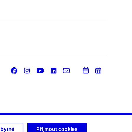
Facebook
Instagram
Youtube
LinkedIn
e-
Přidat
Přidat
Email
mail
do
do
kalendáře
kalendá
zbytné
Přijmout cookies