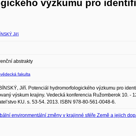
ického výzkumu pro identifik
NSKÝ Jiří
enční abstrakty
ovědecká fakulta
NSKÝ, Jiří. Potenciál hydromorfologického výzkumu pro identifika
ovaný výskum krajiny. Vedecká konferencia Ružomberok 10. - 1
tel'stvo KU. s. 53-54. 2013. ISBN 978-80-561-0048-6.
bální environmentální změny v krajinné sféře Země a jejich do