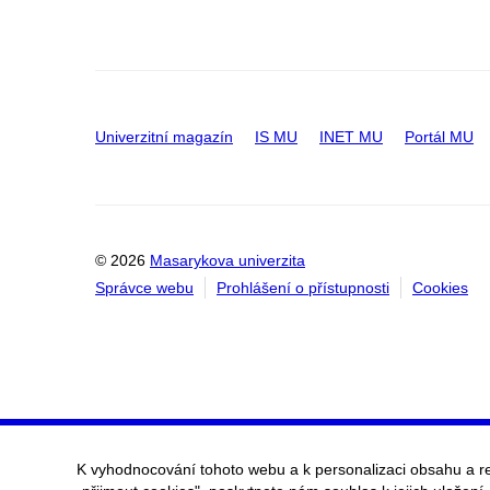
Univerzitní magazín
IS MU
INET MU
Portál MU
© 2026
Masarykova univerzita
Správce webu
Prohlášení o přístupnosti
Cookies
K vyhodnocování tohoto webu a k personalizaci obsahu a r