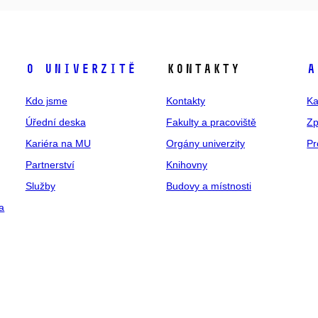
O univerzitě
Kontakty
A
Kdo jsme
Kontakty
Ka
Úřední deska
Fakulty a pracoviště
Zp
Kariéra na MU
Orgány univerzity
Pr
Partnerství
Knihovny
Služby
Budovy a místnosti
a