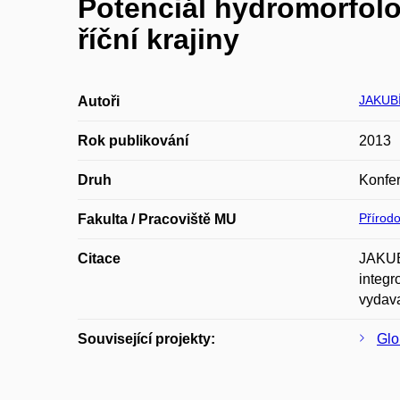
Potenciál hydromorfolog
říční krajiny
JAKUBÍ
Autoři
Rok publikování
2013
Druh
Konfer
Přírod
Fakulta / Pracoviště MU
Citace
JAKUBÍ
integr
vydava
Související projekty:
Glo