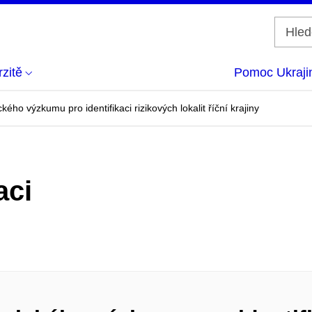
zitě
Pomoc Ukraji
ého výzkumu pro identifikaci rizikových lokalit říční krajiny
aci