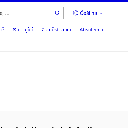
Čeština
Hledej
...
ně
Studující
Zaměstnanci
Absolventi