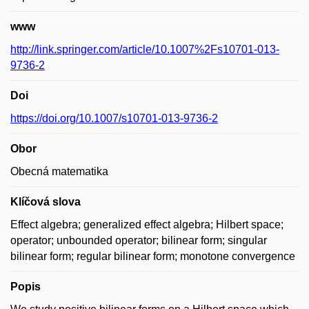
www
http://link.springer.com/article/10.1007%2Fs10701-013-
9736-2
Doi
https://doi.org/10.1007/s10701-013-9736-2
Obor
Obecná matematika
Klíčová slova
Effect algebra; generalized effect algebra; Hilbert space;
operator; unbounded operator; bilinear form; singular
bilinear form; regular bilinear form; monotone convergence
Popis