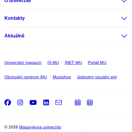
O univerzitě
Kontakty
Aktuálně
Univerzitní magazín
IS MU
INET MU
Portál MU
Obchodní centrum MU
Munishop
Jednotný vizuální styl
Facebook
Instagram
Youtube
LinkedIn
e-
Přidat
Přidat
Email
mail
do
do
kalendáře
kalendáře
© 2026
Masarykova univerzita