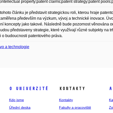
;intellectual property;patent claims;patent strategy;patent pools;
tohoto článku je představit strategickou roli, kterou hraje paten
aměřena především na výzkum, vývoj a technické inovace. Úv
ní koncepty jako takové. Následně bude pozornost věnována ome
udou představeny strategie, které využívají různé subjekty na t
i o budoucnosti patentového práva.
vo a technologie
O univerzitě
Kontakty
A
Kdo jsme
Kontakty
Ka
Úřední deska
Fakulty a pracoviště
Zp