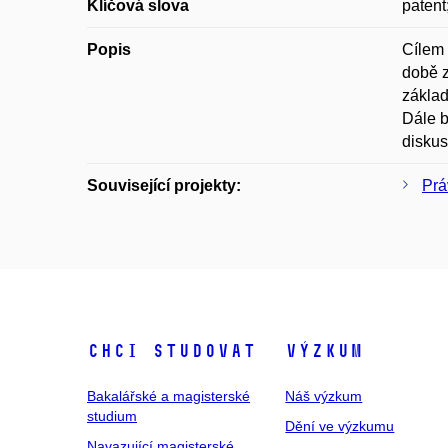
Klíčová slova
patent
Popis
Cílem 
době z
základ
Dále b
diskus
Související projekty:
Prá
Chci studovat
Výzkum
Bakalářské a magisterské
Náš výzkum
studium
Dění ve výzkumu
Navazující magisterské