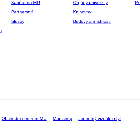
Kariéra na MU
Orgány univerzity
Pr
Partnerství
Knihovny
Služby
Budovy a místnosti
a
Obchodní centrum MU
Munishop
Jednotný vizuální styl