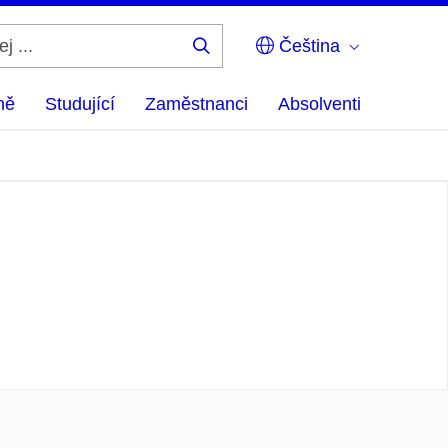
Čeština
Hledej
...
ně
Studující
Zaměstnanci
Absolventi