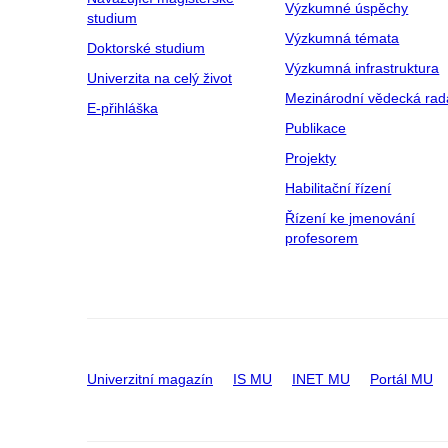
Výzkumné úspěchy
studium
Výzkumná témata
Doktorské studium
Výzkumná infrastruktura
Univerzita na celý život
Mezinárodní vědecká rad
E-přihláška
Publikace
Projekty
Habilitační řízení
Řízení ke jmenování
profesorem
Univerzitní magazín
IS MU
INET MU
Portál MU