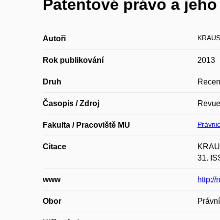
Patentové právo a jeho 
KRAUS
Autoři
Rok publikování
2013
Druh
Recen
Časopis / Zdroj
Revue 
Právnic
Fakulta / Pracoviště MU
Citace
KRAUSO
31. I
www
http:/
Obor
Právní