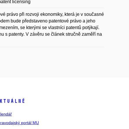
patent licensing
tové právo při rozvoji ekonomiky, která je v současné
odem bude představeno patentové právo a jeho
zením, se kterými se vlastníci patentů potýkají.
rhu s patenty. V závěru se článek stručně zaměří na
ktuálně
lendář
ravodajský portál MU