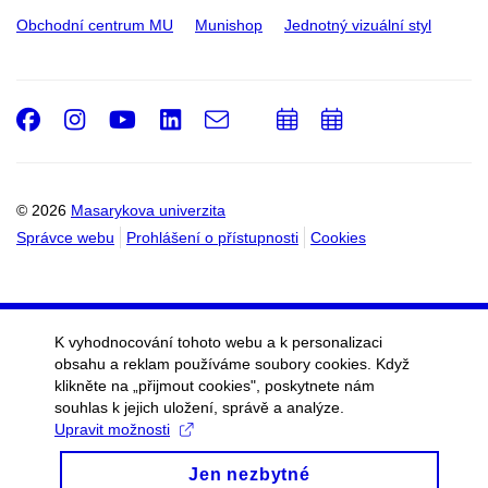
Obchodní centrum MU
Munishop
Jednotný vizuální styl
Facebook
Instagram
Youtube
LinkedIn
e-
Přidat
Přidat
Email
mail
do
do
kalendáře
kalendáře
© 2026
Masarykova univerzita
Správce webu
Prohlášení o přístupnosti
Cookies
K vyhodnocování tohoto webu a k personalizaci
obsahu a reklam používáme soubory cookies. Když
klikněte na „přijmout cookies", poskytnete nám
souhlas k jejich uložení, správě a analýze.
Upravit možnosti
Jen nezbytné