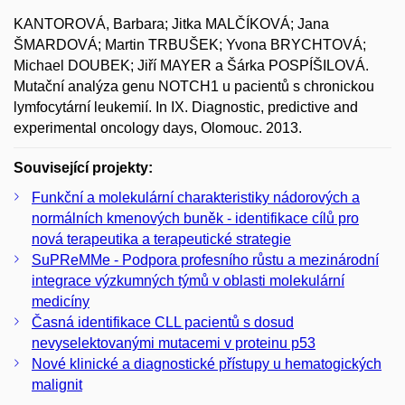
KANTOROVÁ, Barbara; Jitka MALČÍKOVÁ; Jana
ŠMARDOVÁ; Martin TRBUŠEK; Yvona BRYCHTOVÁ;
Michael DOUBEK; Jiří MAYER a Šárka POSPÍŠILOVÁ.
Mutační analýza genu NOTCH1 u pacientů s chronickou
lymfocytární leukemií. In IX. Diagnostic, predictive and
experimental oncology days, Olomouc. 2013.
Související projekty:
Funkční a molekulární charakteristiky nádorových a
normálních kmenových buněk - identifikace cílů pro
nová terapeutika a terapeutické strategie
SuPReMMe - Podpora profesního růstu a mezinárodní
integrace výzkumných týmů v oblasti molekulární
medicíny
Časná identifikace CLL pacientů s dosud
nevyselektovanými mutacemi v proteinu p53
Nové klinické a diagnostické přístupy u hematogických
malignit