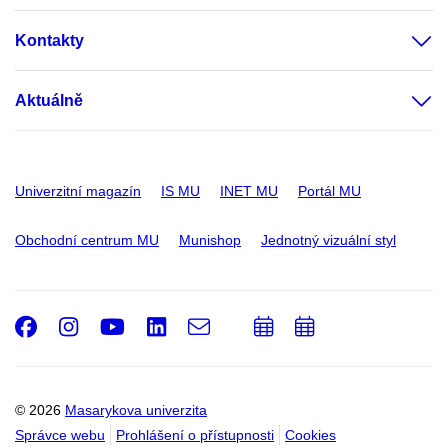
Kontakty
Aktuálně
Univerzitní magazín
IS MU
INET MU
Portál MU
Obchodní centrum MU
Munishop
Jednotný vizuální styl
Facebook
Instagram
Youtube
LinkedIn
e-
Přidat
Přidat
Email
mail
do
do
kalendáře
kalendáře
© 2026
Masarykova univerzita
Správce webu
Prohlášení o přístupnosti
Cookies