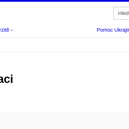
zitě
Pomoc Ukraji
aci