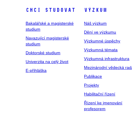
Chci studovat
Výzkum
Bakalářské a magisterské
Náš výzkum
studium
Dění ve výzkumu
Navazující magisterské
Výzkumné úspěchy
studium
Výzkumná témata
Doktorské studium
Výzkumná infrastruktura
Univerzita na celý život
Mezinárodní vědecká rad
E-přihláška
Publikace
Projekty
Habilitační řízení
Řízení ke jmenování
profesorem