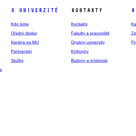
O univerzitě
Kontakty
A
Kdo jsme
Kontakty
Ka
Úřední deska
Fakulty a pracoviště
Zp
Kariéra na MU
Orgány univerzity
Pr
Partnerství
Knihovny
Služby
Budovy a místnosti
a