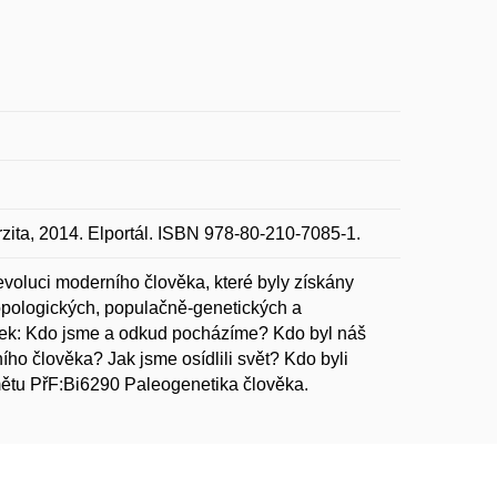
zita, 2014. Elportál. ISBN 978-80-210-7085-1.
voluci moderního člověka, které byly získány
opologických, populačně-genetických a
ázek: Kdo jsme a odkud pocházíme? Kdo byl náš
ho člověka? Jak jsme osídlili svět? Kdo byli
ětu PřF:Bi6290 Paleogenetika člověka.