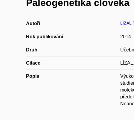
Paleogenetika člověka
LÍZAL 
Autoři
Rok publikování
2014
Druh
Učebn
Citace
LÍZAL,
Popis
Výuko
studie
moleku
předek
Neandr