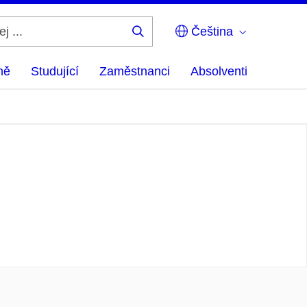
Čeština
Hledej
...
ně
Studující
Zaměstnanci
Absolventi