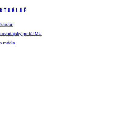
ktuálně
lendář
ravodajský portál MU
o média