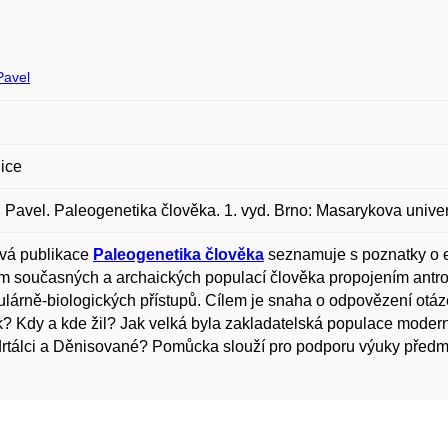
Pavel
ice
 Pavel. Paleogenetika člověka. 1. vyd. Brno: Masarykova univer
vá publikace
Paleogenetika člověka
seznamuje s poznatky o e
m současných a archaických populací člověka propojením antr
lárně-biologických přístupů. Cílem je snaha o odpovězení ot
? Kdy a kde žil? Jak velká byla zakladatelská populace moderní
tálci a Děnisované? Pomůcka slouží pro podporu výuky předm