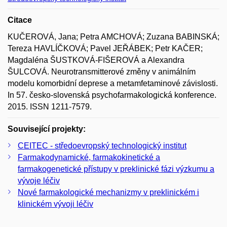
Citace
KUČEROVÁ, Jana; Petra AMCHOVÁ; Zuzana BABINSKÁ;
Tereza HAVLÍČKOVÁ; Pavel JEŘÁBEK; Petr KAČER;
Magdaléna ŠUSTKOVÁ-FIŠEROVÁ a Alexandra
ŠULCOVÁ. Neurotransmitterové změny v animálním
modelu komorbidní deprese a metamfetaminové závislosti.
In 57. česko-slovenská psychofarmakologická konference.
2015. ISSN 1211-7579.
Související projekty:
CEITEC - středoevropský technologický institut
Farmakodynamické, farmakokinetické a
farmakogenetické přístupy v preklinické fázi výzkumu a
vývoje léčiv
Nové farmakologické mechanizmy v preklinickém i
klinickém vývoji léčiv