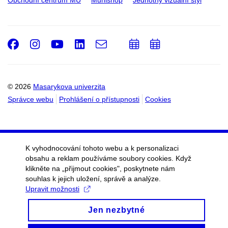
Obchodní centrum MU
Munishop
Jednotný vizuální styl
Facebook
Instagram
Youtube
LinkedIn
e-
Přidat
Přidat
Email
mail
do
do
kalendáře
kalendáře
© 2026
Masarykova univerzita
Správce webu
Prohlášení o přístupnosti
Cookies
K vyhodnocování tohoto webu a k personalizaci
obsahu a reklam používáme soubory cookies. Když
klikněte na „přijmout cookies", poskytnete nám
souhlas k jejich uložení, správě a analýze.
Upravit možnosti
Jen nezbytné