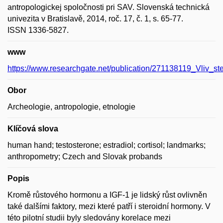
antropologickej spoločnosti pri SAV. Slovenská technická
univezita v Bratislavě, 2014, roč. 17, č. 1, s. 65-77.
ISSN 1336-5827.
www
https://www.researchgate.net/publication/271138119_Vliv_s
Obor
Archeologie, antropologie, etnologie
Klíčová slova
human hand; testosterone; estradiol; cortisol; landmarks;
anthropometry; Czech and Slovak probands
Popis
Kromě růstového hormonu a IGF-1 je lidský růst ovlivněn
také dalšími faktory, mezi které patří i steroidní hormony. V
této pilotní studii byly sledovány korelace mezi