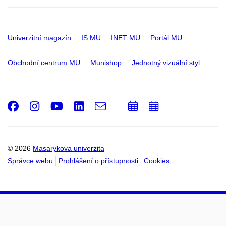
Univerzitní magazín
IS MU
INET MU
Portál MU
Obchodní centrum MU
Munishop
Jednotný vizuální styl
Facebook
Instagram
Youtube
LinkedIn
e-
Přidat
Přidat
Email
mail
do
do
kalendáře
kalendáře
© 2026
Masarykova univerzita
Správce webu
Prohlášení o přístupnosti
Cookies