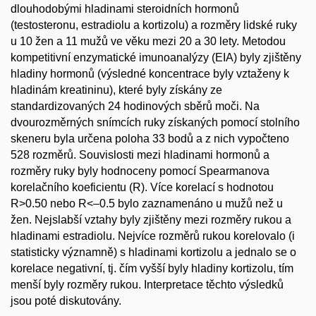
dlouhodobými hladinami steroidních hormonů
(testosteronu, estradiolu a kortizolu) a rozměry lidské ruky
u 10 žen a 11 mužů ve věku mezi 20 a 30 lety. Metodou
kompetitivní enzymatické imunoanalýzy (EIA) byly zjištěny
hladiny hormonů (výsledné koncentrace byly vztaženy k
hladinám kreatininu), které byly získány ze
standardizovaných 24 hodinových sběrů moči. Na
dvourozměrných snímcích ruky získaných pomocí stolního
skeneru byla určena poloha 33 bodů a z nich vypočteno
528 rozměrů. Souvislosti mezi hladinami hormonů a
rozměry ruky byly hodnoceny pomocí Spearmanova
korelačního koeficientu (R). Více korelací s hodnotou
R>0.50 nebo R<–0.5 bylo zaznamenáno u mužů než u
žen. Nejslabší vztahy byly zjištěny mezi rozměry rukou a
hladinami estradiolu. Nejvíce rozměrů rukou korelovalo (i
statisticky významně) s hladinami kortizolu a jednalo se o
korelace negativní, tj. čím vyšší byly hladiny kortizolu, tím
menší byly rozměry rukou. Interpretace těchto výsledků
jsou poté diskutovány.