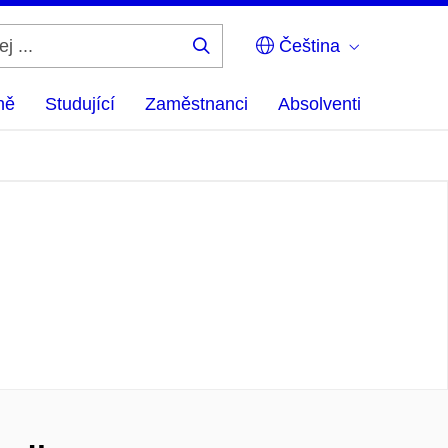
Čeština
Hledej
...
ně
Studující
Zaměstnanci
Absolventi