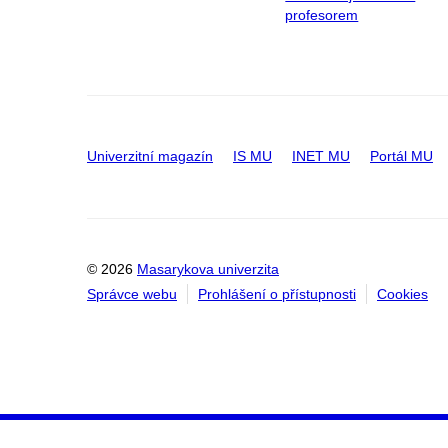
profesorem
Univerzitní magazín
IS MU
INET MU
Portál MU
© 2026
Masarykova univerzita
Správce webu
Prohlášení o přístupnosti
Cookies