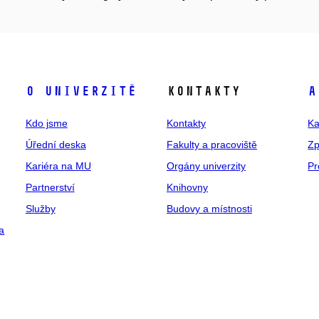
O univerzitě
Kontakty
A
Kdo jsme
Kontakty
Ka
Úřední deska
Fakulty a pracoviště
Zp
Kariéra na MU
Orgány univerzity
Pr
Partnerství
Knihovny
Služby
Budovy a místnosti
a