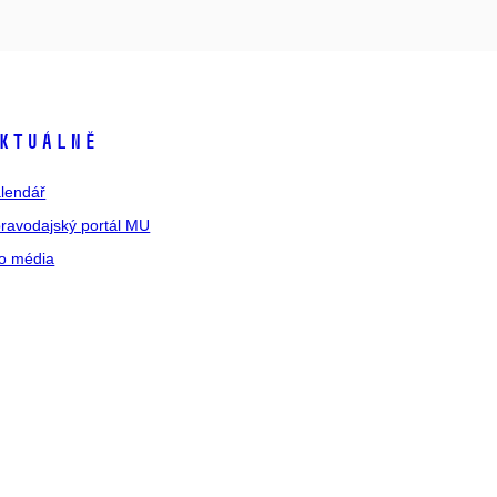
ktuálně
lendář
ravodajský portál MU
o média