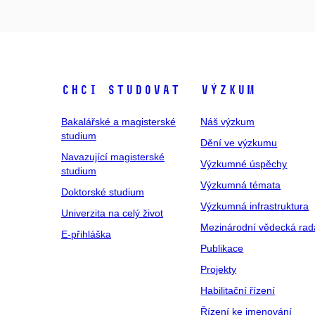
Chci studovat
Výzkum
Bakalářské a magisterské
Náš výzkum
studium
Dění ve výzkumu
Navazující magisterské
Výzkumné úspěchy
studium
Výzkumná témata
Doktorské studium
Výzkumná infrastruktura
Univerzita na celý život
Mezinárodní vědecká rad
E-přihláška
Publikace
Projekty
Habilitační řízení
Řízení ke jmenování