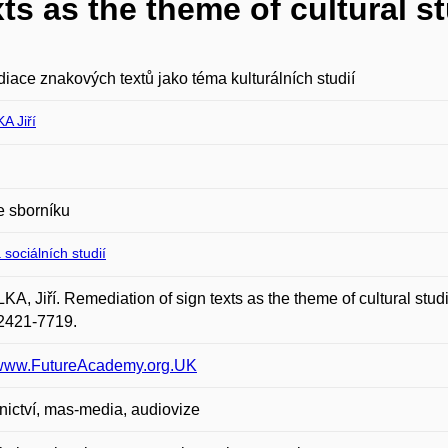
ts as the theme of cultural s
ace znakových textů jako téma kulturálních studií
A Jiří
e sborníku
 sociálních studií
A, Jiří. Remediation of sign texts as the theme of cultural stud
2421-7719.
//www.FutureAcademy.org.UK
ictví, mas-media, audiovize