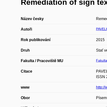
Remediation of sign tex
Název česky
Remedi
PAVELK
Autoři
Rok publikování
2015
Druh
Stať v
Fakulta
Fakulta / Pracoviště MU
Citace
PAVELK
ISSN 
www
http:
Obor
Písemn