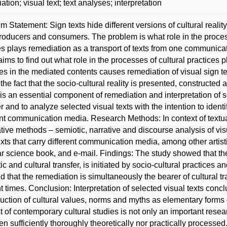
ation; visual text; text analyses; interpretation
m Statement: Sign texts hide different versions of cultural realit
producers and consumers. The problem is what role in the processe
ies plays remediation as a transport of texts from one communi
aims to find out what role in the processes of cultural practices 
s in the mediated contents causes remediation of visual sign te
t the fact that the socio-cultural reality is presented, constructed
is an essential component of remediation and interpretation of se
er and to analyze selected visual texts with the intention to iden
ent communication media. Research Methods: In context of textua
ative methods – semiotic, narrative and discourse analysis of vis
exts that carry different communication media, among other artistic
r science book, and e-mail. Findings: The study showed that the 
ic and cultural transfer, is initiated by socio-cultural practices an
 that the remediation is simultaneously the bearer of cultural tra
t times. Conclusion: Interpretation of selected visual texts concl
uction of cultural values, norms and myths as elementary forms of
t of contemporary cultural studies is not only an important resea
en sufficiently thoroughly theoretically nor practically processed