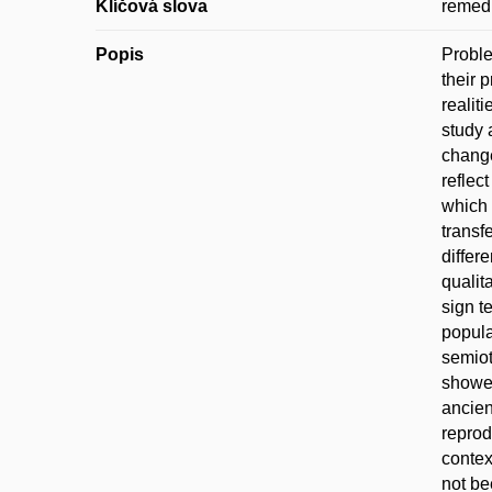
Klíčová slova
remedi
Popis
Proble
their 
realit
study 
change
reflec
which 
transf
differ
qualit
sign t
popula
semiot
showed
ancien
reprod
contex
not be