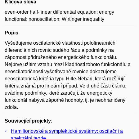
Klíčová slova
even-order half-linear differential equation; energy
functional; nonoscillation; Wirtinger inequality
Popis
Vyšetřujeme oscilatorické vlastnosti pololineárních
diferenciálních rovnic sudého řádu a podmínky na
zápornost přidruženého energetického funkcionálu.
Nejprve užitím vztahu mezi kladností tohoto funkcionálu a
neoscilatoričností vyšetřované rovnice dokazujeme
neoscilatorická kritéria typu Hille-Nehari, která rozšiřují
kritéria známá pro lineární případ. Ve druhé části článku
uvádíme podmínky, které zaručují, že energetický
funkcionál nabývá záporné hodnoty, tj. je neohraničený
zdola.
Související projekty:
Hamiltonovské a symplektické systémy: oscilační a
spektrální teorie