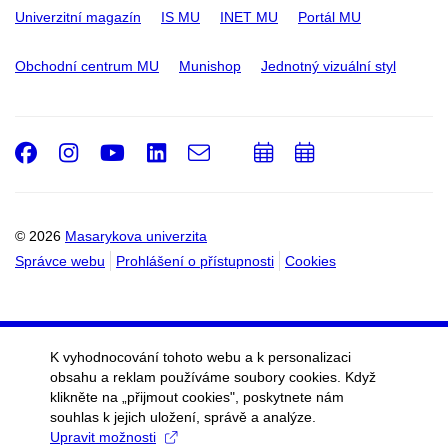
Univerzitní magazín
IS MU
INET MU
Portál MU
Obchodní centrum MU
Munishop
Jednotný vizuální styl
Facebook
Instagram
Youtube
LinkedIn
e-
Přidat
Přidat
Email
mail
do
do
kalendáře
kalendáře
© 2026
Masarykova univerzita
Správce webu
Prohlášení o přístupnosti
Cookies
K vyhodnocování tohoto webu a k personalizaci
obsahu a reklam používáme soubory cookies. Když
klikněte na „přijmout cookies", poskytnete nám
souhlas k jejich uložení, správě a analýze.
Upravit možnosti