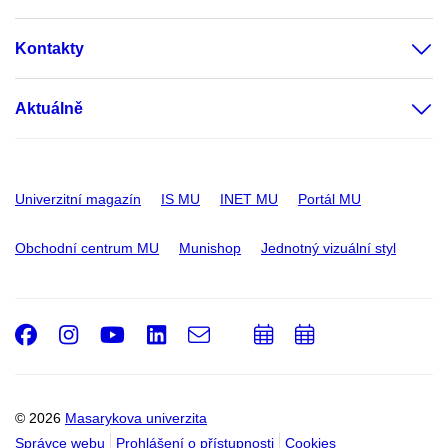
Kontakty
Aktuálně
Univerzitní magazín
IS MU
INET MU
Portál MU
Obchodní centrum MU
Munishop
Jednotný vizuální styl
Facebook
Instagram
Youtube
LinkedIn
e-
Přidat
Přidat
Email
mail
do
do
kalendáře
kalendáře
© 2026
Masarykova univerzita
Správce webu
Prohlášení o přístupnosti
Cookies