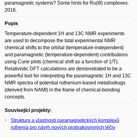
paramagnetic systems? Some hints for Ru(III) complexes.
2016.
Popis
Temperature-dependent 1H and 13C NMR experiments
are used to decompose the total experimental NMR
chemical shifts to the orbital (temperature-independent)
and paramagnetic (temperature-dependent) contributions
using Curie plots (chemical shift as a function of 1/T).
Relativistic DFT calculations are demonstrated to be a
powerful tool for interpreting the paramagnetic 1H and 13C
NMR spectra of potential ruthenium-based metallodrugs
(derived from NAMI) in the frame of chemical-bonding
concepts.
Související projekty:
Struktura a vlastnosti paramagnetických komplexů
ruthenia pro návrh nových protirakovinných léčiv