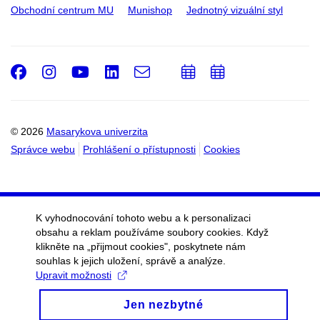
Obchodní centrum MU
Munishop
Jednotný vizuální styl
Facebook
Instagram
Youtube
LinkedIn
e-
Přidat
Přidat
Email
mail
do
do
kalendáře
kalendáře
© 2026
Masarykova univerzita
Správce webu
Prohlášení o přístupnosti
Cookies
K vyhodnocování tohoto webu a k personalizaci
obsahu a reklam používáme soubory cookies. Když
klikněte na „přijmout cookies", poskytnete nám
souhlas k jejich uložení, správě a analýze.
Upravit možnosti
Jen nezbytné