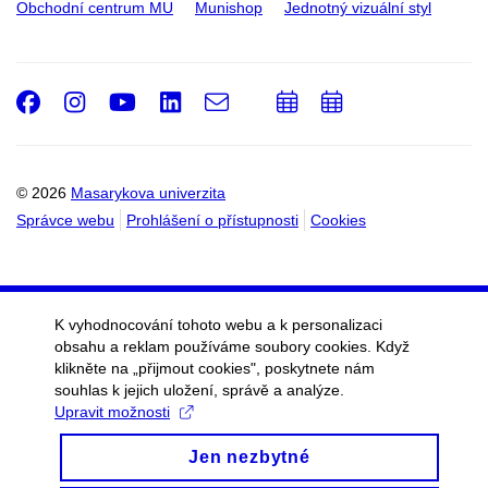
Obchodní centrum MU
Munishop
Jednotný vizuální styl
Facebook
Instagram
Youtube
LinkedIn
e-
Přidat
Přidat
Email
mail
do
do
kalendáře
kalendáře
© 2026
Masarykova univerzita
Správce webu
Prohlášení o přístupnosti
Cookies
K vyhodnocování tohoto webu a k personalizaci
obsahu a reklam používáme soubory cookies. Když
klikněte na „přijmout cookies", poskytnete nám
souhlas k jejich uložení, správě a analýze.
Upravit možnosti
Jen nezbytné