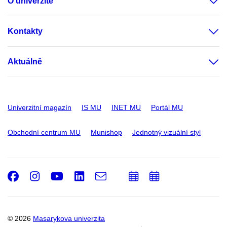
O univerzitě
Kontakty
Aktuálně
Univerzitní magazín
IS MU
INET MU
Portál MU
Obchodní centrum MU
Munishop
Jednotný vizuální styl
Facebook
Instagram
Youtube
LinkedIn
e-
Přidat
Přidat
Email
mail
do
do
kalendáře
kalendáře
© 2026
Masarykova univerzita