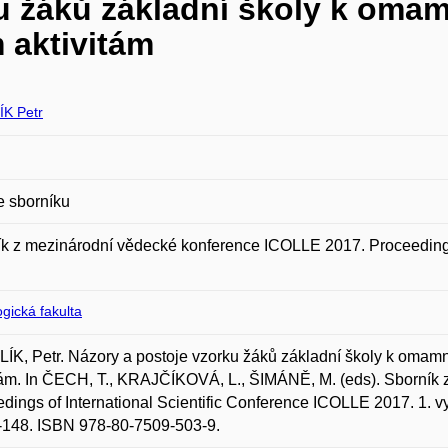
ku žáků základní školy k om
 aktivitám
K Petr
e sborníku
k z mezinárodní vědecké konference ICOLLE 2017. Proceedings
gická fakulta
K, Petr. Názory a postoje vzorku žáků základní školy k omam
tám. In ČECH, T., KRAJČÍKOVÁ, L., ŠIMÁNĚ, M. (eds). Sborník
dings of International Scientific Conference ICOLLE 2017. 1. v
-148. ISBN 978-80-7509-503-9.