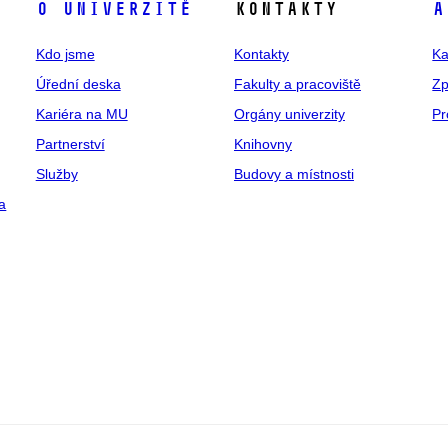
O univerzitě
Kontakty
A
Kdo jsme
Kontakty
Ka
Úřední deska
Fakulty a pracoviště
Zp
Kariéra na MU
Orgány univerzity
Pr
Partnerství
Knihovny
Služby
Budovy a místnosti
a