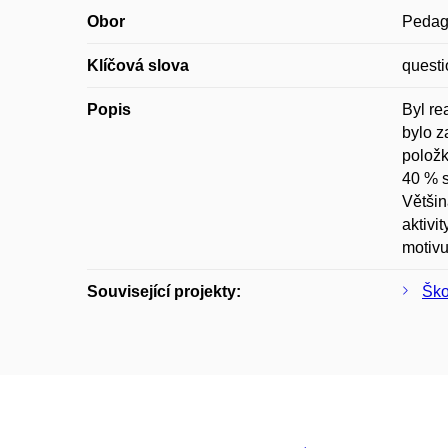
Obor
Pedago
Klíčová slova
questi
Popis
Byl re
bylo z
položk
40 % s
Většin
aktivi
motivu
Související projekty:
Ško