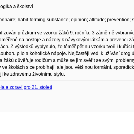
gika a školství
onnaire; habit-forming substance; opinion; attitude; prevention; s
alizován průzkum ve vzorku žáků 9. ročníku 3 záměrně vybranýc
aměřené na postoje a názory k návykovým látkám a prevenci záv
ách. Z výsledků vyplynulo, že téměř pětinu vzorku tvořili kuřá
ouboru pilo alkoholické nápoje. Nejčastěji vedl k užívání drog ú
a žáků důvěřuje rodičům a může se jim svěřit se svými problémy,
ty ve školách sice probíhají, ale jsou většinou formální, sporadic
jí ke zdravému životnímu stylu.
la a zdraví pro 21. století