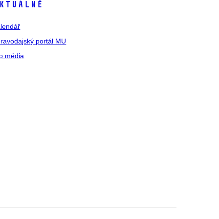
ktuálně
lendář
ravodajský portál MU
o média