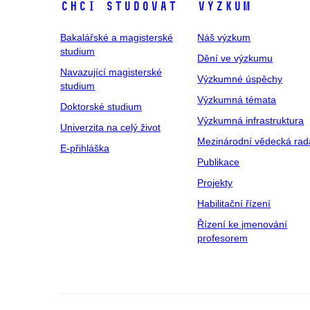
Chci studovat
Výzkum
Bakalářské a magisterské
Náš výzkum
studium
Dění ve výzkumu
Navazující magisterské
Výzkumné úspěchy
studium
Výzkumná témata
Doktorské studium
Výzkumná infrastruktura
Univerzita na celý život
Mezinárodní vědecká rad
E-přihláška
Publikace
Projekty
Habilitační řízení
Řízení ke jmenování
profesorem