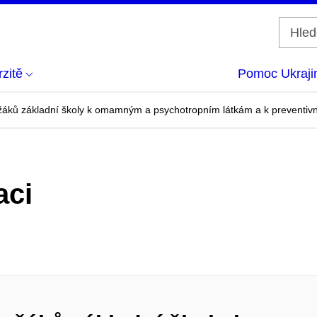
zitě
Pomoc Ukraji
žáků základní školy k omamným a psychotropním látkám a k preventivn
aci