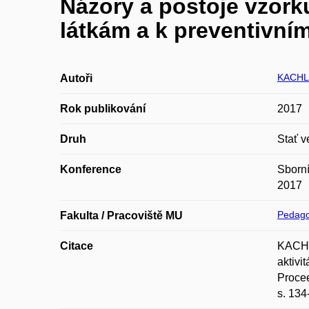
Názory a postoje vzor
látkám a k preventivním
KACHLÍ
Autoři
Rok publikování
2017
Druh
Stať v
Konference
Sborní
2017
Pedago
Fakulta / Pracoviště MU
Citace
KACHLÍ
aktivi
Procee
s. 134