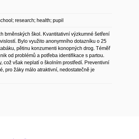
chool; research; health; pupil
h brněnských škol. Kvantitativní výzkumné šetření
islostí. Bylo využito anonymního dotazníku o 25
ci tabáku, pětinu konzumenti konopných drog. Téměř
nik od problémů a potřeba identifikace s partou.
 což však neplatí o školním prostředí. Preventivní
ké, pro žáky málo atraktivní, nedostatečně je