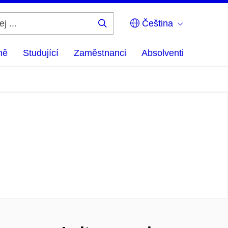
Čeština
Hledej
...
ně
Studující
Zaměstnanci
Absolventi