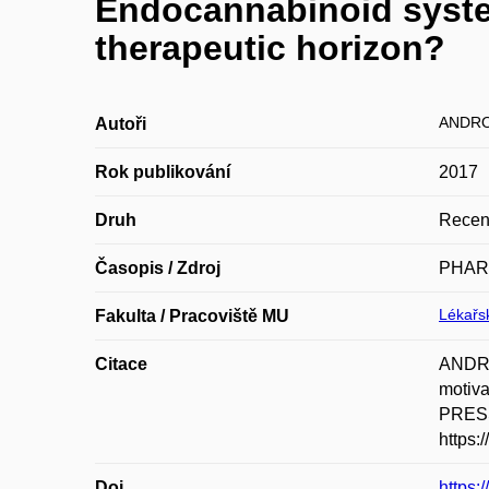
Endocannabinoid system
therapeutic horizon?
ANDRO
Autoři
Rok publikování
2017
Druh
Recen
Časopis / Zdroj
PHAR
Lékařsk
Fakulta / Pracoviště MU
Citace
ANDRO
motiv
PRESS
https:
Doi
https: