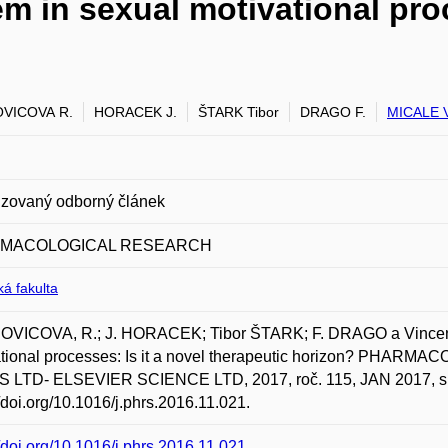
 in sexual motivational proce
VICOVA R.
HORACEK J.
ŠTARK Tibor
DRAGO F.
MICALE V
zovaný odborný článek
MACOLOGICAL RESEARCH
á fakulta
VICOVA, R.; J. HORACEK; Tibor ŠTARK; F. DRAGO a Vincenz
ational processes: Is it a novel therapeutic horizon? PH
 LTD- ELSEVIER SCIENCE LTD, 2017, roč. 115, JAN 2017, s. 
//doi.org/10.1016/j.phrs.2016.11.021.
//doi.org/10.1016/j.phrs.2016.11.021