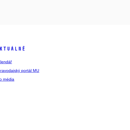
ktuálně
lendář
ravodajský portál MU
o média