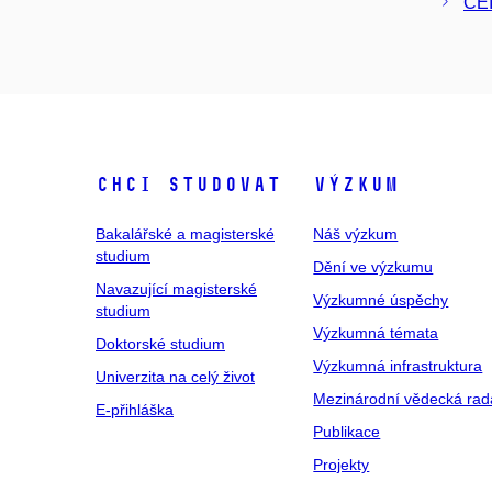
CE
Chci studovat
Výzkum
Bakalářské a magisterské
Náš výzkum
studium
Dění ve výzkumu
Navazující magisterské
Výzkumné úspěchy
studium
Výzkumná témata
Doktorské studium
Výzkumná infrastruktura
Univerzita na celý život
Mezinárodní vědecká rad
E-přihláška
Publikace
Projekty