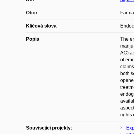
Obor
Farmak
Klíčová slova
Endoc
Popis
The en
mariju
AG) an
of emo
claims
both s
opened
treatm
endoge
availa
aspect
rights
Související projekty:
Exp