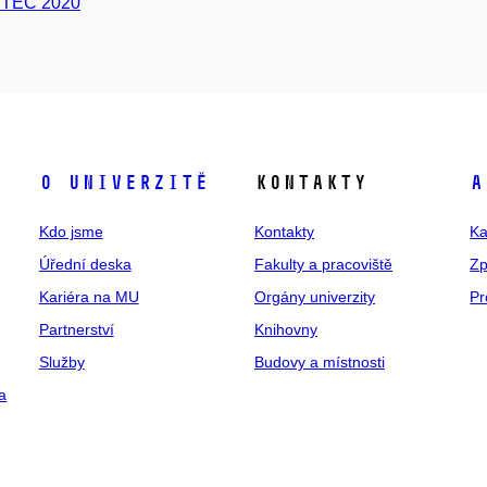
ITEC 2020
O univerzitě
Kontakty
A
Kdo jsme
Kontakty
Ka
Úřední deska
Fakulty a pracoviště
Zp
Kariéra na MU
Orgány univerzity
Pr
Partnerství
Knihovny
Služby
Budovy a místnosti
a