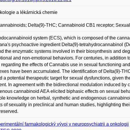
ologie a lékárnická chemie
annabinoids; Delta(9)-THC; Cannabinoid CB1 receptor; Sexual
docannabinoid system (ECS), which is composed of the cannab
ana's psychoactive ingredient Delta(9)-tetrahydrocannabinol (
d the enzymatic systems involved in their biosynthesis and deg
tional and non-emotional behaviors. For centuries, in addition to 
 regarding the effects of Cannabis use in sexual functioning and
exes have been accumulated. The identification of Delta(9)-THC
 a potential therapeutic target for sexual dysfunctions, given th
ent. In agreement with the bidirectional modulation induced by
nous cannabinoid AEA elicited biphasic effects on sexual behavi
ble knowledge on herbal, synthetic and endogenous cannabinoid
s of sexuality in preclinical and human studies, highlighting their
 reserved.
erimentální farmakologický vývoj v neuropsychiatrii a onkologii