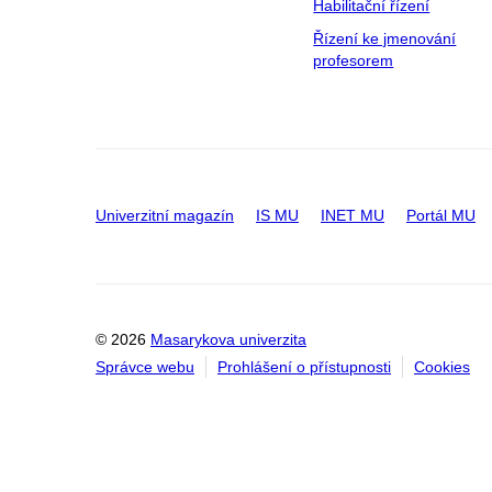
Habilitační řízení
Řízení ke jmenování
profesorem
Univerzitní magazín
IS MU
INET MU
Portál MU
© 2026
Masarykova univerzita
Správce webu
Prohlášení o přístupnosti
Cookies