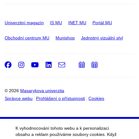
Univerzitní magazín
IS MU
INET MU
Portál MU
Obchodní centrum MU
Munishop
Jednotný vizuální styl
Facebook
Instagram
Youtube
LinkedIn
e-
Přidat
Přidat
Email
mail
do
do
kalendáře
kalendáře
© 2026
Masarykova univerzita
Správce webu
Prohlášení o přístupnosti
Cookies
K vyhodnocování tohoto webu a k personalizaci
obsahu a reklam používáme soubory cookies. Když