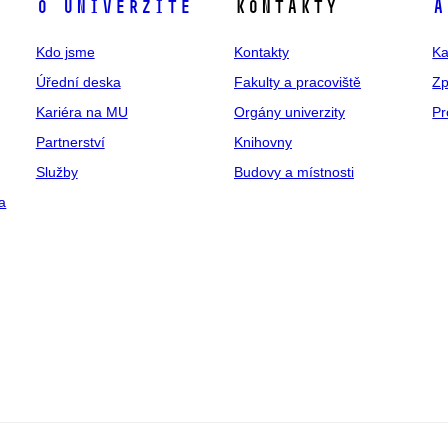
O univerzitě
Kontakty
A
Kdo jsme
Kontakty
Ka
Úřední deska
Fakulty a pracoviště
Zp
Kariéra na MU
Orgány univerzity
Pr
Partnerství
Knihovny
Služby
Budovy a místnosti
a