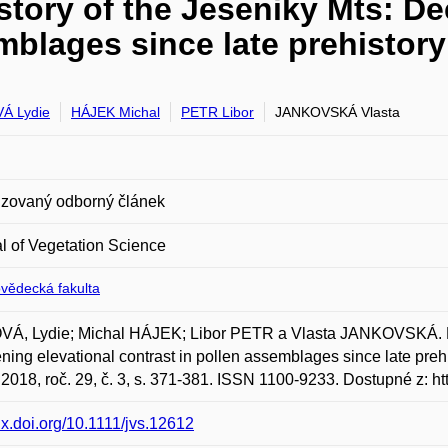
story of the Jeseniky Mts: De
mblages since late prehistory
Á Lydie
HÁJEK Michal
PETR Libor
JANKOVSKÁ Vlasta
zovaný odborný článek
l of Vegetation Science
ovědecká fakulta
Á, Lydie; Michal HÁJEK; Libor PETR a Vlasta JANKOVSKÁ. Holo
ing elevational contrast in pollen assemblages since late pre
 2018, roč. 29, č. 3, s. 371-381. ISSN 1100-9233. Dostupné z: htt
/dx.doi.org/10.1111/jvs.12612