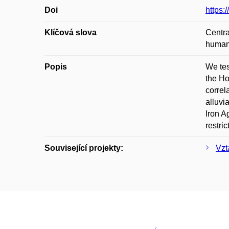
Doi
https:
Klíčová slova
Centra
human 
Popis
We tes
the Ho
correl
alluvi
Iron A
restri
Související projekty:
Vzt