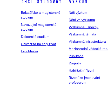
Chci studovat
Výzkum
Bakalářské a magisterské
Náš výzkum
studium
Dění ve výzkumu
Navazující magisterské
Výzkumné úspěchy
studium
Výzkumná témata
Doktorské studium
Výzkumná infrastruktura
Univerzita na celý život
Mezinárodní vědecká rad
E-přihláška
Publikace
Projekty
Habilitační řízení
Řízení ke jmenování
profesorem