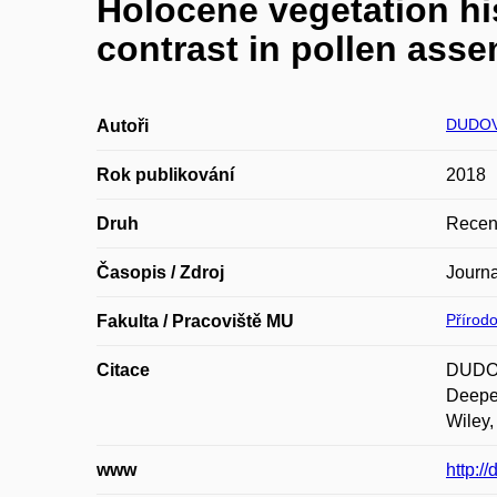
Holocene vegetation hi
contrast in pollen asse
DUDOV
Autoři
Rok publikování
2018
Druh
Recen
Časopis / Zdroj
Journa
Přírod
Fakulta / Pracoviště MU
Citace
DUDOV
Deepen
Wiley,
www
http:/