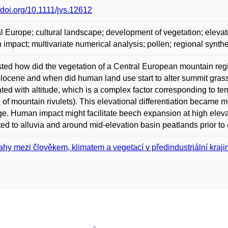
//doi.org/10.1111/jvs.12612
l Europe; cultural landscape; development of vegetation; eleva
impact; multivariate numerical analysis; pollen; regional synth
ted how did the vegetation of a Central European mountain reg
locene and when did human land use start to alter summit grassl
ated with altitude, which is a complex factor corresponding to 
a of mountain rivulets). This elevational differentiation became 
ge. Human impact might facilitate beech expansion at high elev
cted to alluvia and around mid-elevation basin peatlands prior t
ahy mezi člověkem, klimatem a vegetací v předindustriální kraji