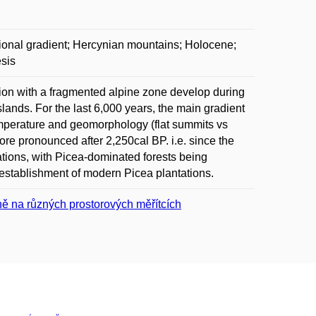
tional gradient; Hercynian mountains; Holocene;
esis
ion with a fragmented alpine zone develop during
ands. For the last 6,000 years, the main gradient
temperature and geomorphology (flat summits vs
more pronounced after 2,250cal BP. i.e. since the
ations, with Picea-dominated forests being
o establishment of modern Picea plantations.
ně na různých prostorových měřítcích