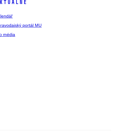
ktuálně
lendář
ravodajský portál MU
o média