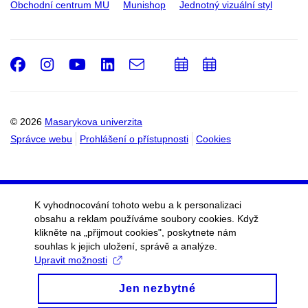
Obchodní centrum MU
Munishop
Jednotný vizuální styl
Facebook
Instagram
Youtube
LinkedIn
e-
Přidat
Přidat
Email
mail
do
do
kalendáře
kalendáře
© 2026
Masarykova univerzita
Správce webu
Prohlášení o přístupnosti
Cookies
K vyhodnocování tohoto webu a k personalizaci
obsahu a reklam používáme soubory cookies. Když
klikněte na „přijmout cookies", poskytnete nám
souhlas k jejich uložení, správě a analýze.
Upravit možnosti
Jen nezbytné