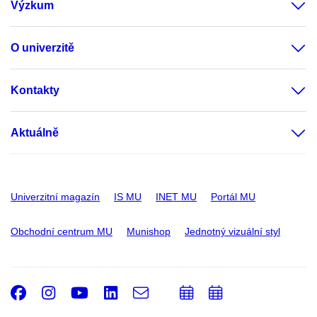
Výzkum
O univerzitě
Kontakty
Aktuálně
Univerzitní magazín
IS MU
INET MU
Portál MU
Obchodní centrum MU
Munishop
Jednotný vizuální styl
Facebook
Instagram
Youtube
LinkedIn
e-
Přidat
Přidat
Email
mail
do
do