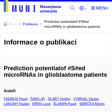
Prediction potentialof #S#ed
Publikace
microRNAs in glioblastoma patients
Informace o publikaci
Prediction potentialof #S#ed
microRNAs in glioblastoma patients
Autoři
FADRUS Pavel
ŠÁNA Jiří
SLABÝ Ondřej
VYBÍHAL Václav
LAKOMÝ Radek
KŘEN Leoš
ŠLAMPA Pavel
SMRČKA Martin