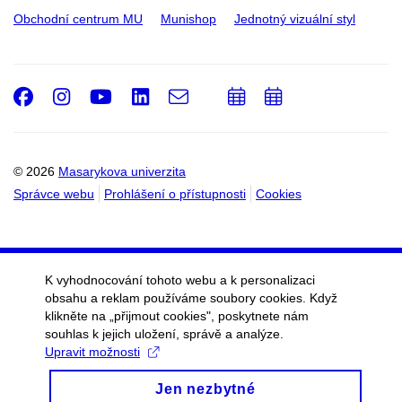
Obchodní centrum MU
Munishop
Jednotný vizuální styl
Facebook
Instagram
Youtube
LinkedIn
e-
Přidat
Přidat
Email
mail
do
do
kalendáře
kalendáře
© 2026
Masarykova univerzita
Správce webu
Prohlášení o přístupnosti
Cookies
K vyhodnocování tohoto webu a k personalizaci
obsahu a reklam používáme soubory cookies. Když
klikněte na „přijmout cookies", poskytnete nám
souhlas k jejich uložení, správě a analýze.
Upravit možnosti
Jen nezbytné