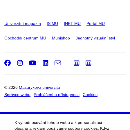
Univerzitní magazín
IS MU
INET MU
Portál MU
Obchodní centrum MU
Munishop
Jednotný vizuální styl
Facebook
Instagram
Youtube
LinkedIn
e-
Přidat
Přidat
Email
mail
do
do
kalendáře
kalendáře
© 2026
Masarykova univerzita
Správce webu
Prohlášení o přístupnosti
Cookies
K vyhodnocování tohoto webu a k personalizaci
obsahu a reklam používáme soubory cookies. Když