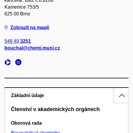
kancelář: bud. C05/208
Kamenice 753/5
625 00 Brno
Zobrazit na mapě
549 49
3251
bouchal@chemi.muni.cz
Základní údaje
Členství v akademických orgánech
Oborová rada
Bioanalytical chemistry