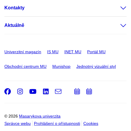
Kontakty
Aktuálně
Univerzitní magazín
IS MU
INET MU
Portál MU
Obchodní centrum MU
Munishop
Jednotný vizuální styl
Facebook
Instagram
Youtube
LinkedIn
e-
Přidat
Přidat
Email
mail
do
do
kalendáře
kalendáře
© 2026
Masarykova univerzita
Správce webu
Prohlášení o přístupnosti
Cookies