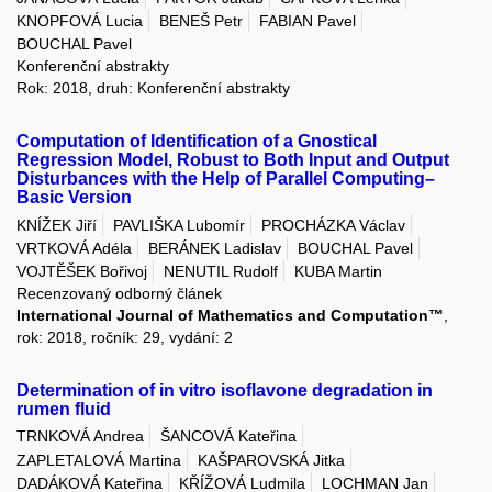
KNOPFOVÁ Lucia
BENEŠ Petr
FABIAN Pavel
BOUCHAL Pavel
Konferenční abstrakty
Rok: 2018, druh: Konferenční abstrakty
Computation of Identification of a Gnostical
Regression Model, Robust to Both Input and Output
Disturbances with the Help of Parallel Computing–
Basic Version
KNÍŽEK Jiří
PAVLIŠKA Lubomír
PROCHÁZKA Václav
VRTKOVÁ Adéla
BERÁNEK Ladislav
BOUCHAL Pavel
VOJTĚŠEK Bořivoj
NENUTIL Rudolf
KUBA Martin
Recenzovaný odborný článek
International Journal of Mathematics and Computation™
,
rok: 2018, ročník: 29, vydání: 2
Determination of in vitro isoflavone degradation in
rumen fluid
TRNKOVÁ Andrea
ŠANCOVÁ Kateřina
ZAPLETALOVÁ Martina
KAŠPAROVSKÁ Jitka
DADÁKOVÁ Kateřina
KŘÍŽOVÁ Ludmila
LOCHMAN Jan