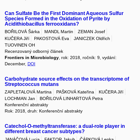
Can Sulfate Be the First Dominant Aqueous Sulfur
Species Formed in the Oxidation of Pyrite by
Acidithiobacillus ferrooxidans?
BOŘILOVÁ Šárka
MANDL Martin
ZEMAN Josef
KUČERA Jiří
PAKOSTOVÁ Eva
JANICZEK Oldřich
TUOVINEN OH
Recenzovaný odborný článek
Frontiers in Microbiology
, rok: 2018, ročník: 9, vydání:
December,
DOI
Carbohydrate source effects on the transcriptome of
Streptococcus mutans
ZAPLETALOVÁ Martina
PAŠKOVÁ Kateřina
KUČERA Jiří
LOCHMAN Jan
BOŘILOVÁ LINHARTOVÁ Petra
Konferenční abstrakty
Rok: 2018, druh: Konferenční abstrakty
Catechol-O-methyltransferase: a dual-role player in
different breast cancer subtypes?
JANÁČOVÁ Lucia
FAKTOR Jakub
ČÁPKOVÁ Lenka