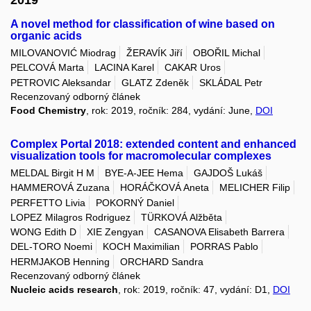
2019
A novel method for classification of wine based on
organic acids
MILOVANOVIĆ Miodrag
ŽERAVÍK Jiří
OBOŘIL Michal
PELCOVÁ Marta
LACINA Karel
CAKAR Uros
PETROVIC Aleksandar
GLATZ Zdeněk
SKLÁDAL Petr
Recenzovaný odborný článek
Food Chemistry
, rok: 2019, ročník: 284, vydání: June,
DOI
Complex Portal 2018: extended content and enhanced
visualization tools for macromolecular complexes
MELDAL Birgit H M
BYE-A-JEE Hema
GAJDOŠ Lukáš
HAMMEROVÁ Zuzana
HORÁČKOVÁ Aneta
MELICHER Filip
PERFETTO Livia
POKORNÝ Daniel
LOPEZ Milagros Rodriguez
TÜRKOVÁ Alžběta
WONG Edith D
XIE Zengyan
CASANOVA Elisabeth Barrera
DEL-TORO Noemi
KOCH Maximilian
PORRAS Pablo
HERMJAKOB Henning
ORCHARD Sandra
Recenzovaný odborný článek
Nucleic acids research
, rok: 2019, ročník: 47, vydání: D1,
DOI