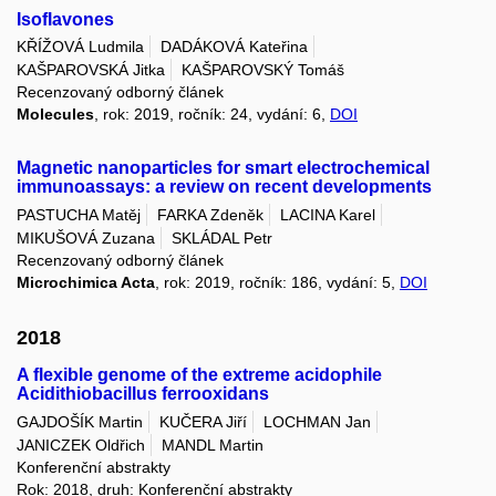
Isoflavones
KŘÍŽOVÁ Ludmila
DADÁKOVÁ Kateřina
KAŠPAROVSKÁ Jitka
KAŠPAROVSKÝ Tomáš
Recenzovaný odborný článek
Molecules
, rok: 2019, ročník: 24, vydání: 6,
DOI
Magnetic nanoparticles for smart electrochemical
immunoassays: a review on recent developments
PASTUCHA Matěj
FARKA Zdeněk
LACINA Karel
MIKUŠOVÁ Zuzana
SKLÁDAL Petr
Recenzovaný odborný článek
Microchimica Acta
, rok: 2019, ročník: 186, vydání: 5,
DOI
2018
A flexible genome of the extreme acidophile
Acidithiobacillus ferrooxidans
GAJDOŠÍK Martin
KUČERA Jiří
LOCHMAN Jan
JANICZEK Oldřich
MANDL Martin
Konferenční abstrakty
Rok: 2018, druh: Konferenční abstrakty