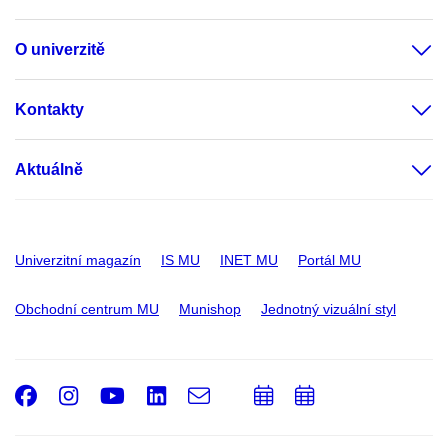
O univerzitě
Kontakty
Aktuálně
Univerzitní magazín
IS MU
INET MU
Portál MU
Obchodní centrum MU
Munishop
Jednotný vizuální styl
Facebook
Instagram
Youtube
LinkedIn
e-
Přidat
Přidat
Email
mail
do
do
kalendáře
kalendáře