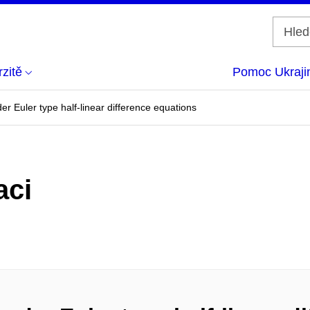
zitě
Pomoc Ukraji
er Euler type half-linear difference equations
aci