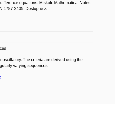
 difference equations. Miskolc Mathematical Notes.
SSN 1787-2405. Dostupné z:
nces
noscillatory. The criteria are derived using the
regularly varying sequences.
e