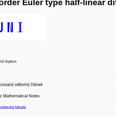
order Euler type half-linear d
A Vojtěch
zovaný odborný článek
c Mathematical Notes
ovědecká fakulta