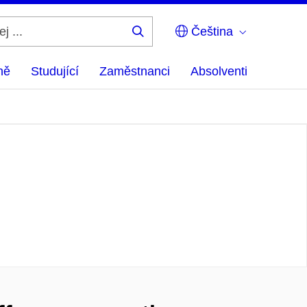
Čeština
Hledej
...
ně
Studující
Zaměstnanci
Absolventi