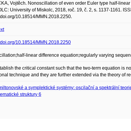
A, Vojtěch. Nonoscillation of even order Euler type half-linear
C: University of Miskolc, 2018, roč. 19, č. 2, s. 1137-1161. I
//doi.org/10.18514/MMN.2018.2250.
ext
//doi.org/10.18514/MMN.2018.2250
illation;half-linear difference equation;regularly varying seque
ablish the critical constant such that the two-term equation is no
ional technique and they are further extended via the theory of 
iltonovské a symplektické systémy: oscilační a spektrální teori
ematické struktury 6