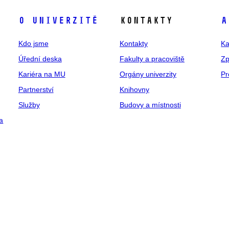
O univerzitě
Kontakty
A
Kdo jsme
Kontakty
Ka
Úřední deska
Fakulty a pracoviště
Zp
Kariéra na MU
Orgány univerzity
Pr
Partnerství
Knihovny
Služby
Budovy a místnosti
a