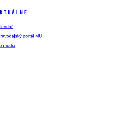
ktuálně
lendář
ravodajský portál MU
o média