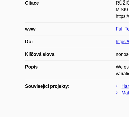
Citace
RŮŽIČK
MISKOL
https:
www
Full T
Doi
https:
Klíčová slova
nonosc
Popis
We est
variat
Související projekty:
Ham
Mat