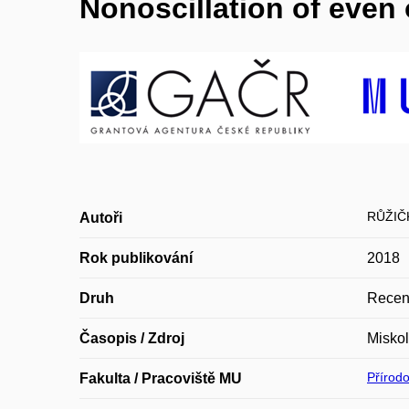
Nonoscillation of even 
RŮŽIČK
Autoři
Rok publikování
2018
Druh
Recen
Časopis / Zdroj
Miskol
Přírod
Fakulta / Pracoviště MU