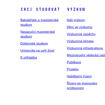
Chci studovat
Výzkum
Bakalářské a magisterské
Náš výzkum
studium
Dění ve výzkumu
Navazující magisterské
Výzkumné úspěchy
studium
Výzkumná témata
Doktorské studium
Výzkumná infrastruktura
Univerzita na celý život
Mezinárodní vědecká rad
E-přihláška
Publikace
Projekty
Habilitační řízení
Řízení ke jmenování
profesorem