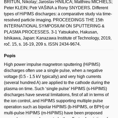
BRITUN, Nikolay; Jaroslav HNILICA; Matthieu MICHIELS;
Peter KLEIN; Petr VAŠINA a Rony SNYDERS. Different
types of HiPIMS discharges: a comparative study via time-
resolved particle imaging. PROCEEDINGS THE 15th
INTERNATIONAL SYMPOSIUM ON SPUTTERING &
PLASMA PROCESSES. 3-1 Yatsukaho, Hakusan,
Ishikawa, Japan: Kanazawa Institute of Technology, 2019,
roč. 15, s. 16-19, 209 s. ISSN 2434-9674.
Popis
High power impulse magnetron sputtering (HiPIMS)
discharges often use a single pulse, when a negative
voltage (0.5 - 1.5 kV typically) and very high currents
(several hundred A) are applied to the cathode during the
plasma on time. Such ‘single pulse’ HiPIMS (s-HiPIMS)
discharges have several limitations, first of all in terms of
the ion control, and HiPIMS supporting multiple pulse
operation such as bipolar HiPIMS (b-HiPIMS, or BPH) or
multi-pulse HiPIMS (m-HiPIMS) have been proposed