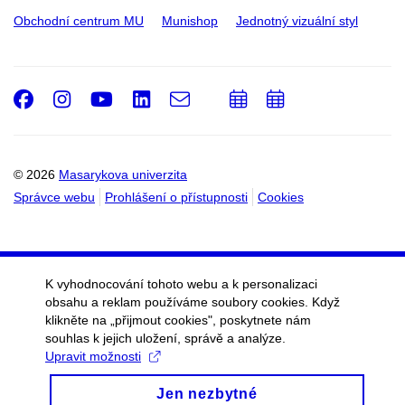
Obchodní centrum MU
Munishop
Jednotný vizuální styl
Facebook
Instagram
Youtube
LinkedIn
e-
Přidat
Přidat
Email
mail
do
do
kalendáře
kalendáře
© 2026
Masarykova univerzita
Správce webu
Prohlášení o přístupnosti
Cookies
K vyhodnocování tohoto webu a k personalizaci
obsahu a reklam používáme soubory cookies. Když
klikněte na „přijmout cookies", poskytnete nám
souhlas k jejich uložení, správě a analýze.
Upravit možnosti
Jen nezbytné