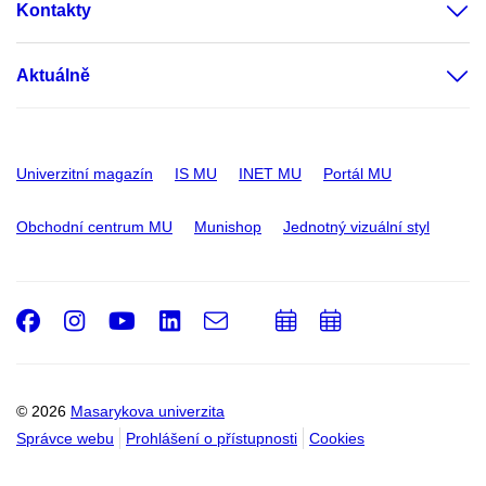
Kontakty
Aktuálně
Univerzitní magazín
IS MU
INET MU
Portál MU
Obchodní centrum MU
Munishop
Jednotný vizuální styl
Facebook
Instagram
Youtube
LinkedIn
e-
Přidat
Přidat
Email
mail
do
do
kalendáře
kalendáře
© 2026
Masarykova univerzita
Správce webu
Prohlášení o přístupnosti
Cookies