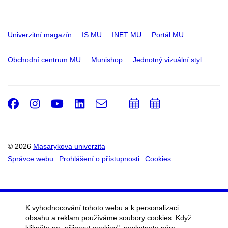
Univerzitní magazín
IS MU
INET MU
Portál MU
Obchodní centrum MU
Munishop
Jednotný vizuální styl
Facebook
Instagram
Youtube
LinkedIn
e-
Přidat
Přidat
Email
mail
do
do
kalendáře
kalendáře
© 2026
Masarykova univerzita
Správce webu
Prohlášení o přístupnosti
Cookies
K vyhodnocování tohoto webu a k personalizaci
obsahu a reklam používáme soubory cookies. Když