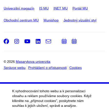
Univerzitní magazín
IS MU
INET MU
Portál MU
Obchodní centrum MU
Munishop
Jednotný vizuální styl
Facebook
Instagram
Youtube
LinkedIn
e-
Přidat
Přidat
Email
mail
do
do
kalendáře
kalendáře
© 2026
Masarykova univerzita
Správce webu
Prohlášení o přístupnosti
Cookies
K vyhodnocování tohoto webu a k personalizaci
obsahu a reklam používáme soubory cookies. Když
klikněte na „přijmout cookies", poskytnete nám
souhlas k jejich uložení, správě a analýze.