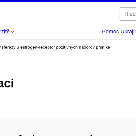
zitě
Pomoc Ukraji
nsferázy u estrogén-receptor pozitívnych nádorov prsníka
aci