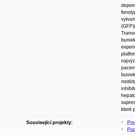
depend
fenoty
vytvor
(GFP)(
Transw
buniek
experi
platfo
najvýz
pacien
buniek
motili
inhibí
hepato
supres
ktoré 
Související projekty:
Pro
Pod