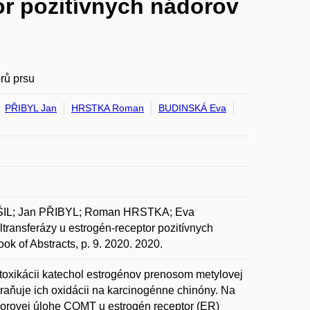
or pozitívnych nádorov
rů prsu
PŘIBYL Jan
HRSTKA Roman
BUDINSKÁ Eva
ŠIL; Jan PŘIBYL; Roman HRSTKA; Eva
nsferázy u estrogén-receptor pozitívnych
ok of Abstracts, p. 9. 2020. 2020.
oxikácii katechol estrogénov prenosom metylovej
raňuje ich oxidácii na karcinogénne chinóny. Na
esorovej úlohe COMT u estrogén receptor (ER)