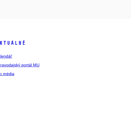
ktuálně
lendář
ravodajský portál MU
o média