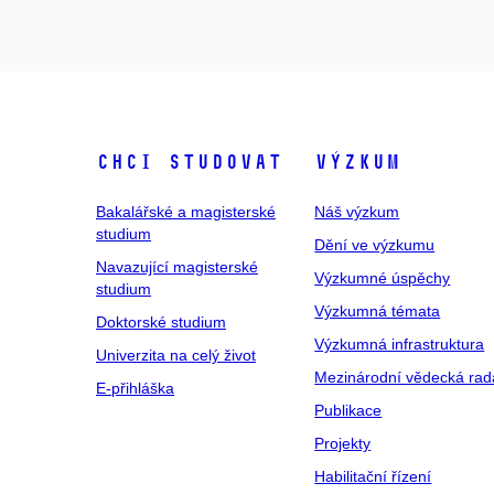
Chci studovat
Výzkum
Bakalářské a magisterské
Náš výzkum
studium
Dění ve výzkumu
Navazující magisterské
Výzkumné úspěchy
studium
Výzkumná témata
Doktorské studium
Výzkumná infrastruktura
Univerzita na celý život
Mezinárodní vědecká rad
E-přihláška
Publikace
Projekty
Habilitační řízení