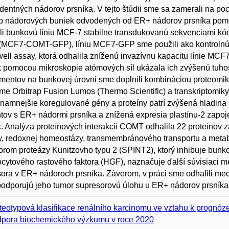
entných nádorov prsníka. V tejto štúdii sme sa zamerali na 
p nádorových buniek odvodených od ER+ nádorov prsníka pomo
ili bunkovú líniu MCF-7 stabilne transdukovanú sekvenciami k
MCF7-COMT-GFP), líniu MCF7-GFP sme použili ako kontrolnú. 
ell assay, ktorá odhalila zníženú invazívnu kapacitu línie 
 pomocou mikroskopie atómových síl ukázala ich zvýšenú tuhosť
mentov na bunkovej úrovni sme doplnili kombináciou proteomik
rme Orbitrap Fusion Lumos (Thermo Scientific) a transkriptomi
namnejšie koregulované gény a proteíny patrí zvýšená hladina 
tov s ER+ nádormi prsníka a znížená expresia plastínu-2 zapo
. Analýza proteínových interakcií COMT odhalila 22 proteínov 
ty, redoxnej homeostázy, transmembránového transportu a meta
torom proteázy Kunitzovho typu 2 (SPINT2), ktorý inhibuje bunkov
cytového rastového faktora (HGF), naznačuje ďalší súvisiac
ora v ER+ nádoroch prsníka. Záverom, v práci sme odhalili m
podporujú jeho tumor supresorovú úlohu u ER+ nádorov prsníka
teotypová klasifikace renálního karcinomu ve vztahu k prognóz
pora biochemického výzkumu v roce 2020