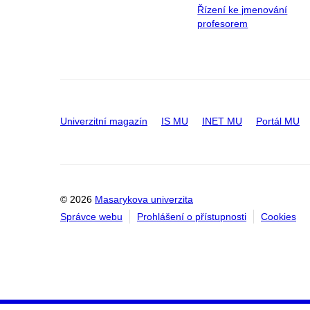
Řízení ke jmenování
profesorem
Univerzitní magazín
IS MU
INET MU
Portál MU
© 2026
Masarykova univerzita
Správce webu
Prohlášení o přístupnosti
Cookies