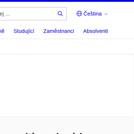
Čeština
Hledej
...
ně
Studující
Zaměstnanci
Absolventi