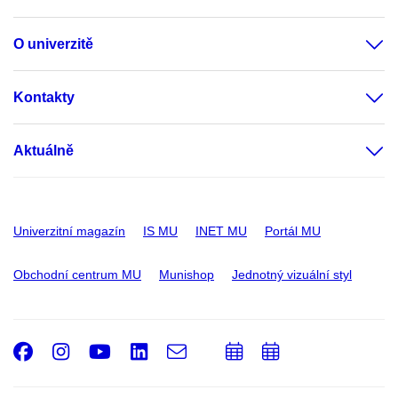
O univerzitě
Kontakty
Aktuálně
Univerzitní magazín
IS MU
INET MU
Portál MU
Obchodní centrum MU
Munishop
Jednotný vizuální styl
Facebook
Instagram
Youtube
LinkedIn
e-
Přidat
Přidat
Email
mail
do
do
kalendáře
kalendáře