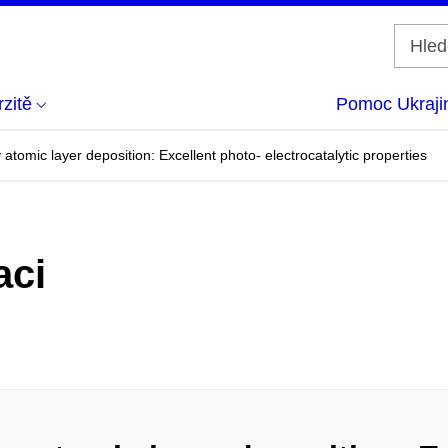
zitě
Pomoc Ukraji
omic layer deposition: Excellent photo- electrocatalytic properties
aci