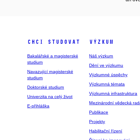
Chci studovat
Výzkum
Bakalářské a magisterské
Náš výzkum
studium
Dění ve výzkumu
Navazující magisterské
Výzkumné úspěchy
studium
Výzkumná témata
Doktorské studium
Výzkumná infrastruktura
Univerzita na celý život
Mezinárodní vědecká rad
E-přihláška
Publikace
Projekty
Habilitační řízení