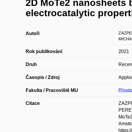
2D MoTe2 nanosheets by
electrocatalytic propert
ZAZPE
Autoři
MICHA
Rok publikování
2021
Druh
Recen
Časopis / Zdroj
Applie
Přírod
Fakulta / Pracoviště MU
Citace
ZAZPE
PEREI
MoTe2 
Amster
https: