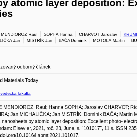
 atomic layer deposition: Ex
ies
 MENDIOROZ Raul
SOPHA Hanna
CHARVOT Jaroslav
KRUMP
LIČKA Jan
MISTRÍK Jan
BAČA Dominik
MOTOLA Martin
BU
zovaný odborný článek
d Materials Today
ovědecká fakulta
 MENDIOROZ, Raul; Hanna SOPHA; Jaroslav CHARVOT; R
RA; Jan MICHALIČKA; Jan MISTRÍK; Dominik BAČA; Martin 
nanosheets by atomic layer deposition: Excellent photo- electro
dam: Elsevier, 2021, roč. 23, June, s. "101017", 11 s. ISSN 23
//doi.org/10.1016/j.apmt.2021.101017.