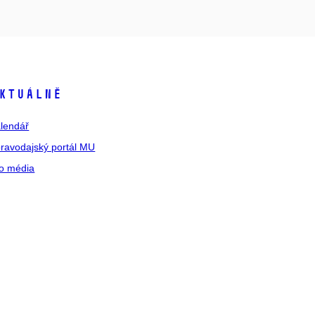
ktuálně
lendář
ravodajský portál MU
o média