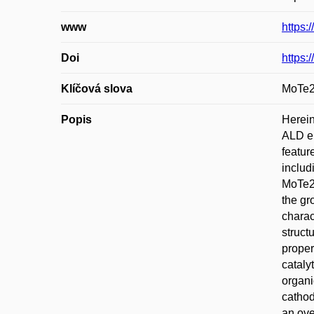
www
https:
Doi
https:
Klíčová slova
MoTe2;
Popis
Herein
ALD en
featur
includ
MoTe2/
the gr
charac
struct
proper
cataly
organi
cathod
an ove