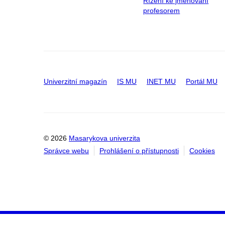
Řízení ke jmenování
profesorem
Univerzitní magazín
IS MU
INET MU
Portál MU
© 2026
Masarykova univerzita
Správce webu
Prohlášení o přístupnosti
Cookies