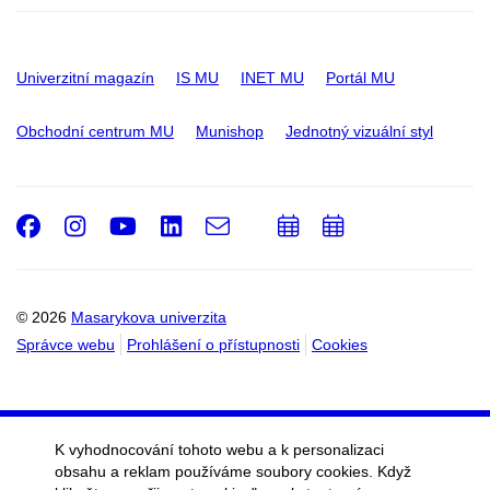
Univerzitní magazín
IS MU
INET MU
Portál MU
Obchodní centrum MU
Munishop
Jednotný vizuální styl
Facebook
Instagram
Youtube
LinkedIn
e-
Přidat
Přidat
Email
mail
do
do
kalendáře
kalendáře
© 2026
Masarykova univerzita
Správce webu
Prohlášení o přístupnosti
Cookies
K vyhodnocování tohoto webu a k personalizaci
obsahu a reklam používáme soubory cookies. Když