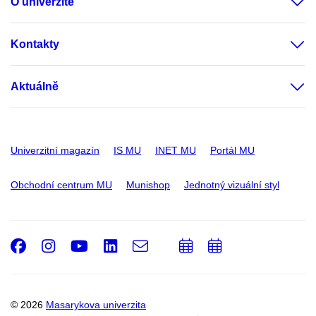
O univerzitě
Kontakty
Aktuálně
Univerzitní magazín
IS MU
INET MU
Portál MU
Obchodní centrum MU
Munishop
Jednotný vizuální styl
Facebook
Instagram
Youtube
LinkedIn
e-
Přidat
Přidat
Email
mail
do
do
kalendáře
kalendáře
© 2026
Masarykova univerzita