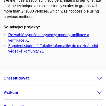
We then use a set of synthetic benchmarks to demonstrate
that the technique also consistently scales to graphs with
more than 2^1000 vertices, which was not possible using
previous methods.
Související projekty:
Rozsáhlé výpočetní systémy: modely, aplikace a
verifikace X.
Zapojení studentů Fakulty informatiky do mezinárodní
vědecké komunity 21
Chci studovat
Výzkum