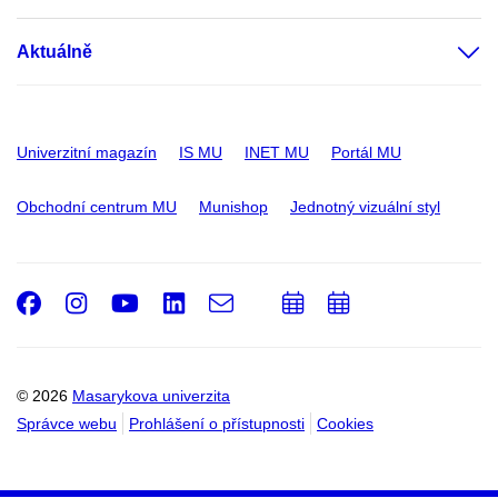
Aktuálně
Univerzitní magazín
IS MU
INET MU
Portál MU
Obchodní centrum MU
Munishop
Jednotný vizuální styl
Facebook
Instagram
Youtube
LinkedIn
e-
Přidat
Přidat
Email
mail
do
do
kalendáře
kalendáře
© 2026
Masarykova univerzita
Správce webu
Prohlášení o přístupnosti
Cookies