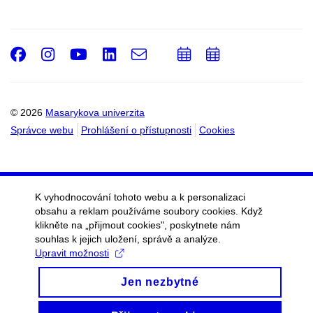
Facebook
Instagram
Youtube
LinkedIn
e-
Přidat
Přidat
Email
mail
do
do
kalendáře
kalendáře
© 2026
Masarykova univerzita
Správce webu
Prohlášení o přístupnosti
Cookies
K vyhodnocování tohoto webu a k personalizaci
obsahu a reklam používáme soubory cookies. Když
klikněte na „přijmout cookies", poskytnete nám
souhlas k jejich uložení, správě a analýze.
Upravit možnosti
Jen nezbytné