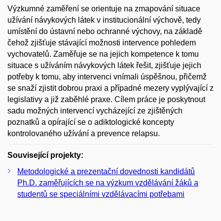
Výzkumné zaměření se orientuje na zmapování situace
užívání návykových látek v institucionální výchově, tedy
umístění do ústavní nebo ochranné výchovy, na základě
čehož zjišťuje stávající možnosti intervence pohledem
vychovatelů. Zaměřuje se na jejich kompetence k tomu
situace s užíváním návykových látek řešit, zjišťuje jejich
potřeby k tomu, aby intervenci vnímali úspěšnou, přičemž
se snaží zjistit dobrou praxi a případné mezery vyplývající z
legislativy a již zaběhlé praxe. Cílem práce je poskytnout
sadu možných intervencí vycházející ze zjištěných
poznatků a opírající se o adiktologické koncepty
kontrolovaného užívání a prevence relapsu.
Související projekty:
Metodologické a prezentační dovednosti kandidátů
Ph.D. zaměřujících se na výzkum vzdělávání žáků a
studentů se speciálními vzdělávacími potřebami