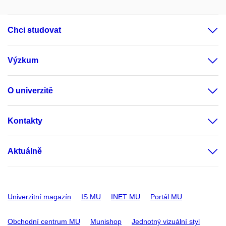
Chci studovat
Výzkum
O univerzitě
Kontakty
Aktuálně
Univerzitní magazín
IS MU
INET MU
Portál MU
Obchodní centrum MU
Munishop
Jednotný vizuální styl