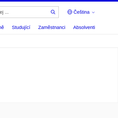
Čeština
Hledej
...
ně
Studující
Zaměstnanci
Absolventi