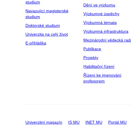
studium
Dění ve výzkumu
Navazující magisterské
Výzkumné úspěchy
studium
Výzkumná témata
Doktorské studium
Výzkumná infrastruktura
Univerzita na celý život
Mezinárodní vědecká rad
E-přihláška
Publikace
Projekty
Habilitační řízení
Řízení ke jmenování
profesorem
Univerzitní magazín
IS MU
INET MU
Portál MU