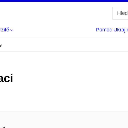
zitě
Pomoc Ukraji
g
aci