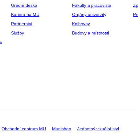
Úřední deska
Fakulty a pracoviště
Zp
Kariéra na MU
Orgány univerzity
Pr
Partnerství
Knihovny
Služby
Budovy a místnosti
a
Obchodní centrum MU
Munishop
Jednotný vizuální styl