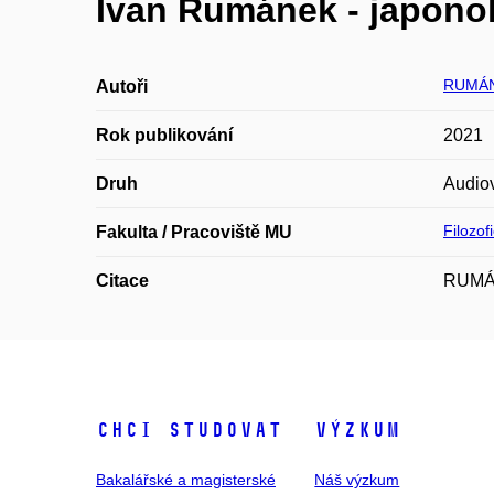
Ivan Rumánek - japono
RUMÁN
Autoři
Rok publikování
2021
Druh
Audiov
Filozof
Fakulta / Pracoviště MU
Citace
RUMÁNE
Chci studovat
Výzkum
Bakalářské a magisterské
Náš výzkum