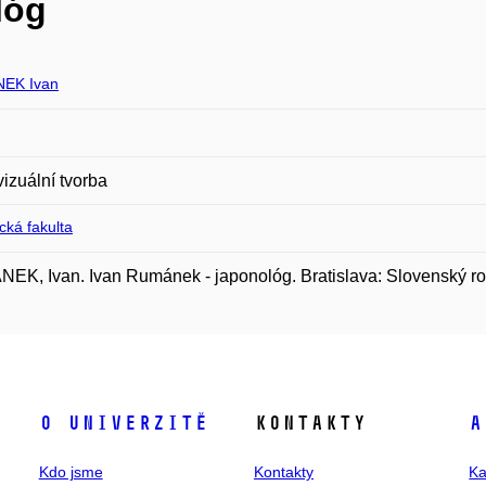
lóg
EK Ivan
izuální tvorba
ická fakulta
K, Ivan. Ivan Rumánek - japonológ. Bratislava: Slovenský ro
O univerzitě
Kontakty
A
Kdo jsme
Kontakty
Ka