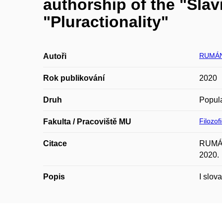
authorship of the "Slav
"Pluractionality"
RUMÁN
Autoři
Rok publikování
2020
Druh
Popula
Filozof
Fakulta / Pracoviště MU
Citace
RUMÁNE
2020.
Popis
I slov