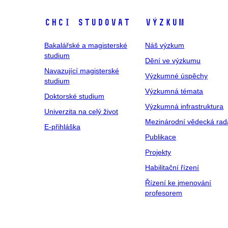
Chci studovat
Výzkum
Bakalářské a magisterské
Náš výzkum
studium
Dění ve výzkumu
Navazující magisterské
Výzkumné úspěchy
studium
Výzkumná témata
Doktorské studium
Výzkumná infrastruktura
Univerzita na celý život
Mezinárodní vědecká rad
E-přihláška
Publikace
Projekty
Habilitační řízení
Řízení ke jmenování
profesorem