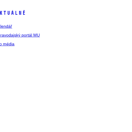
ktuálně
lendář
ravodajský portál MU
o média