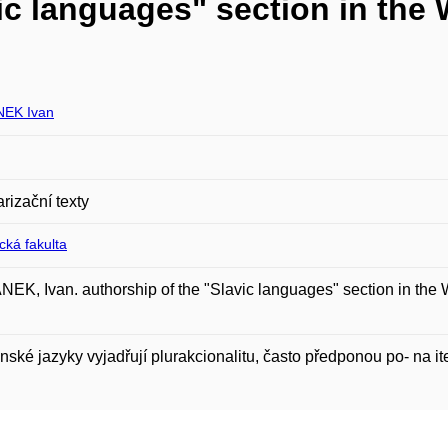
ic languages" section in the 
EK Ivan
rizační texty
ická fakulta
K, Ivan. authorship of the "Slavic languages" section in the Wik
anské jazyky vyjadřují plurakcionalitu, často předponou po- na ite