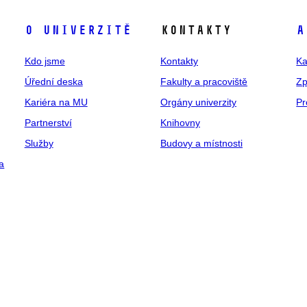
O univerzitě
Kontakty
A
Kdo jsme
Kontakty
Ka
Úřední deska
Fakulty a pracoviště
Zp
Kariéra na MU
Orgány univerzity
Pr
Partnerství
Knihovny
Služby
Budovy a místnosti
a