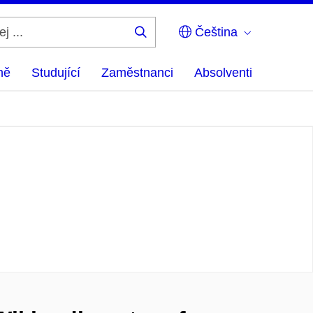
Čeština
Hledej
...
ně
Studující
Zaměstnanci
Absolventi