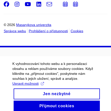
Facebook
Instagram
Youtube
LinkedIn
e-
Přidat
Přidat
Email
mail
do
do
kalendáře
kalendáře
© 2026
Masarykova univerzita
Správce webu
Prohlášení o přístupnosti
Cookies
K vyhodnocování tohoto webu a k personalizaci
obsahu a reklam používáme soubory cookies. Když
klikněte na „přijmout cookies", poskytnete nám
souhlas k jejich uložení, správě a analýze.
Upravit možnosti
Jen nezbytné
Přijmout cookies