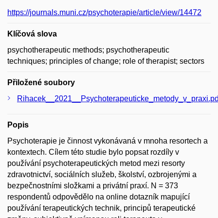
https://journals.muni.cz/psychoterapie/article/view/14472
Klíčová slova
psychotherapeutic methods; psychotherapeutic
techniques; principles of change; role of therapist; sectors
Přiložené soubory
Rihacek__2021__Psychoterapeuticke_metody_v_praxi.pd
Popis
Psychoterapie je činnost vykonávaná v mnoha resortech a
kontextech. Cílem této studie bylo popsat rozdíly v
používání psychoterapeutických metod mezi resorty
zdravotnictví, sociálních služeb, školství, ozbrojenými a
bezpečnostními složkami a privátní praxí. N = 373
respondentů odpovědělo na online dotazník mapující
používání terapeutických technik, principů terapeutické