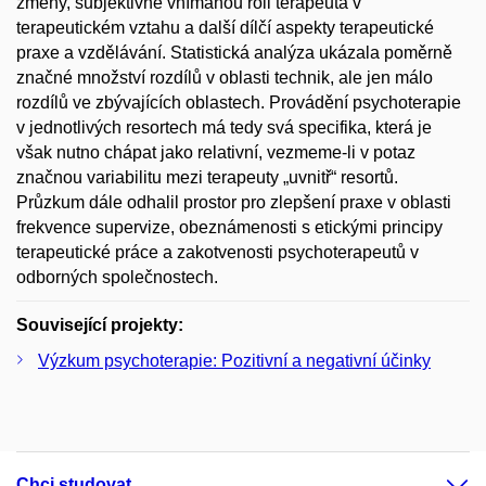
změny, subjektivně vnímanou roli terapeuta v
terapeutickém vztahu a další dílčí aspekty terapeutické
praxe a vzdělávání. Statistická analýza ukázala poměrně
značné množství rozdílů v oblasti technik, ale jen málo
rozdílů ve zbývajících oblastech. Provádění psychoterapie
v jednotlivých resortech má tedy svá specifika, která je
však nutno chápat jako relativní, vezmeme-li v potaz
značnou variabilitu mezi terapeuty „uvnitř“ resortů.
Průzkum dále odhalil prostor pro zlepšení praxe v oblasti
frekvence supervize, obeznámenosti s etickými principy
terapeutické práce a zakotvenosti psychoterapeutů v
odborných společnostech.
Související projekty:
Výzkum psychoterapie: Pozitivní a negativní účinky
Chci studovat