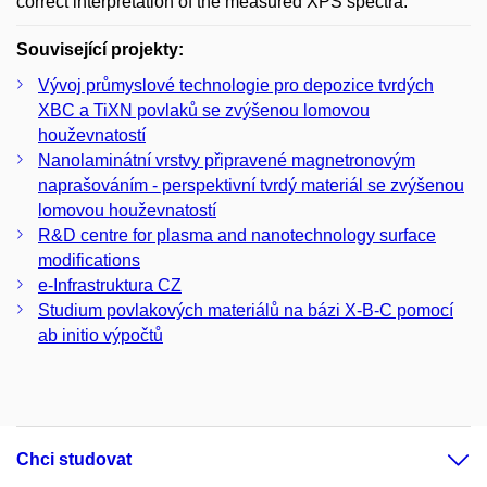
correct interpretation of the measured XPS spectra.
Související projekty:
Vývoj průmyslové technologie pro depozice tvrdých
XBC a TiXN povlaků se zvýšenou lomovou
houževnatostí
Nanolaminátní vrstvy připravené magnetronovým
naprašováním - perspektivní tvrdý materiál se zvýšenou
lomovou houževnatostí
R&D centre for plasma and nanotechnology surface
modifications
e-Infrastruktura CZ
Studium povlakových materiálů na bázi X-B-C pomocí
ab initio výpočtů
Chci studovat