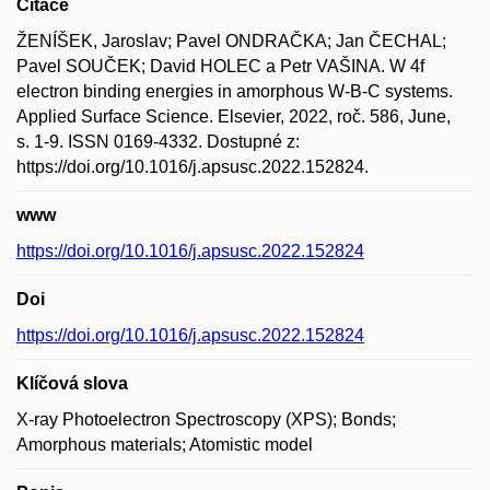
Citace
ŽENÍŠEK, Jaroslav; Pavel ONDRAČKA; Jan ČECHAL;
Pavel SOUČEK; David HOLEC a Petr VAŠINA. W 4f
electron binding energies in amorphous W-B-C systems.
Applied Surface Science. Elsevier, 2022, roč. 586, June,
s. 1-9. ISSN 0169-4332. Dostupné z:
https://doi.org/10.1016/j.apsusc.2022.152824.
www
https://doi.org/10.1016/j.apsusc.2022.152824
Doi
https://doi.org/10.1016/j.apsusc.2022.152824
Klíčová slova
X-ray Photoelectron Spectroscopy (XPS); Bonds;
Amorphous materials; Atomistic model