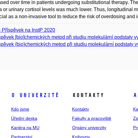
sed over time in patients undergoing substitutional therapy. The 
 or urinary cortisol levels was much lower. Thus, longitudinal mo
cial as a non-invasive tool to reduce the risk of overdosing and i
- Příspěvek na InstP 2020
spěvek [bio]chemických metod při studiu molekulární podstaty 
spěvek {bio}chemických metod při studiu molekulární podstaty 
O univerzitě
Kontakty
A
Kdo jsme
Kontakty
Ka
Úřední deska
Fakulty a pracoviště
Zp
Kariéra na MU
Orgány univerzity
Pr
Partnerství
Knihovny