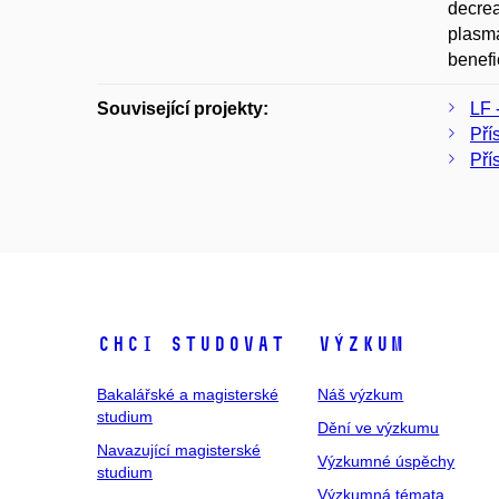
decrea
plasma
benefi
Související projekty:
LF 
Pří
Pří
Chci studovat
Výzkum
Bakalářské a magisterské
Náš výzkum
studium
Dění ve výzkumu
Navazující magisterské
Výzkumné úspěchy
studium
Výzkumná témata