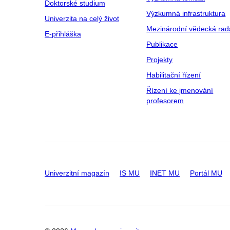
Doktorské studium
Výzkumná infrastruktura
Univerzita na celý život
Mezinárodní vědecká rad
E-přihláška
Publikace
Projekty
Habilitační řízení
Řízení ke jmenování
profesorem
Univerzitní magazín
IS MU
INET MU
Portál MU