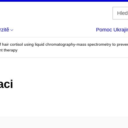
zitě
Pomoc Ukraji
f hair cortisol using liquid chromatography-mass spectrometry to preve
nt therapy
aci