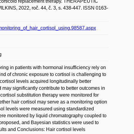
ucocorticoid replacement therapy. THERAPEUTIC
, 2022, roč. 44, č. 3, s. 438-447. ISSN 0163-
_monitoring_of_hair_cortisol_using.98587.aspx
g
ing in patients with hormonal insufficiency rely on
nd of chronic exposure to cortisol is challenging to
cortisol levels acquired longitudinally better
 may significantly contribute to better outcomes in
ortisol substitution therapy were monitored for
ether hair cortisol may serve as a monitoring option
isol levels were measured using standardized
ere monitored by liquid chromatography coupled to
proposed, and Bayesian statistics were used to
lts and Conclusions: Hair cortisol levels