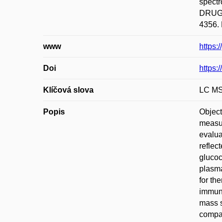
spectr
DRUG 
4356. 
www
https:
Doi
https
Klíčová slova
LC MS;
Popis
Object
measur
evalua
reflec
glucoc
plasma
for th
immuno
mass s
compar