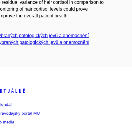
residual variance of hair cortisol in comparison to
nitoring of hair cortisol levels could prove
mprove the overall patient health.
vybraných patologických jevů a onemocnění
vybraných patologických jevů a onemocnění
ktuálně
lendář
ravodajský portál MU
o média