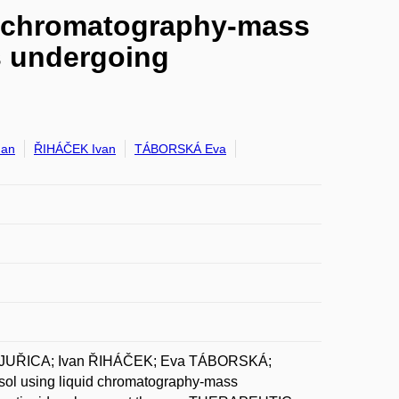
id chromatography-mass
s undergoing
Jan
ŘIHÁČEK Ivan
TÁBORSKÁ Eva
 JUŘICA; Ivan ŘIHÁČEK; Eva TÁBORSKÁ;
isol using liquid chromatography-mass