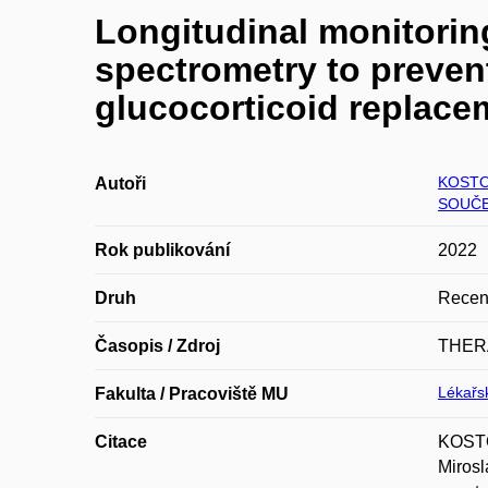
Longitudinal monitorin
spectrometry to preven
glucocorticoid replace
KOSTO
Autoři
SOUČEK
Rok publikování
2022
Druh
Recen
Časopis / Zdroj
THER
Lékařsk
Fakulta / Pracoviště MU
Citace
KOSTO
Mirosl