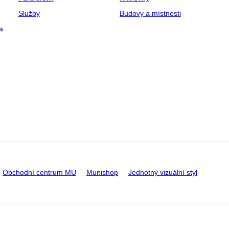
Služby
Budovy a místnosti
a
Obchodní centrum MU
Munishop
Jednotný vizuální styl