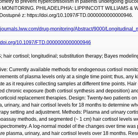
ometry to prevent hypercortisolism in patients undergoing gl
MONITORING. PHILADELPHIA: LIPPINCOTT WILLIAMS & WILKINS
Dostupné z: https://doi.org/10.1097/FTD.0000000000000946.
//journals.lww.com/drug-monitoring/Abstract/9000/Longitudinal
://doi.org/10.1097/FTD.0000000000000946
 hair cortisol; longitudinal; substitution therapy; Bayes modelin
ive: Currently available methods for endogenous cortisol monitor
ements of plasma levels only at a single time point; thus, any ki
te as it requires collecting samples at different time points. Hair 
ted chronic exposure (both cortisol synthesis and deposition) and
orticoid replacement therapies. Design: Twenty-two patients on c
, urinary, and hair cortisol levels for 18 months to determine wh
erapy setting and adjustment. Methods: Plasma and urinary cort
assay methods, and segmented (~ 1 cm) hair cortisol levels w
pectrometry. A log-normal model of the changes over time was 
e plasma, urinary, and hair cortisol levels over 18 months. Resu