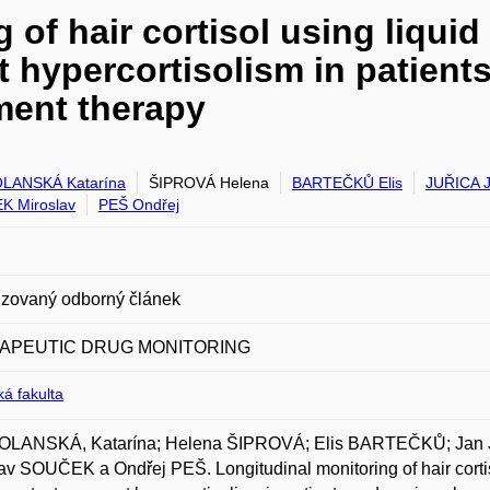
g of hair cortisol using liqu
t hypercortisolism in patient
ment therapy
LANSKÁ Katarína
ŠIPROVÁ Helena
BARTEČKŮ Elis
JUŘICA 
 Miroslav
PEŠ Ondřej
zovaný odborný článek
APEUTIC DRUG MONITORING
á fakulta
LANSKÁ, Katarína; Helena ŠIPROVÁ; Elis BARTEČKŮ; Jan
av SOUČEK a Ondřej PEŠ. Longitudinal monitoring of hair cort