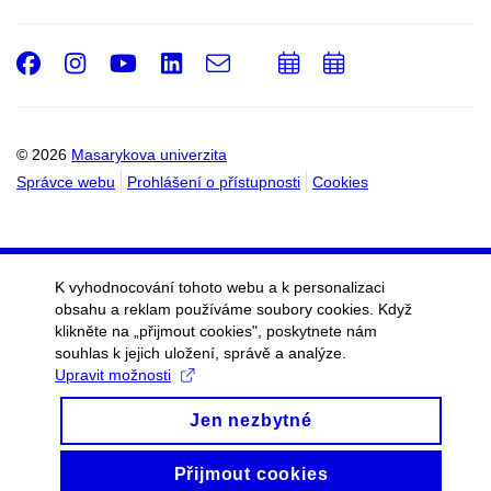
Facebook
Instagram
Youtube
LinkedIn
e-
Přidat
Přidat
Email
mail
do
do
kalendáře
kalendáře
© 2026
Masarykova univerzita
Správce webu
Prohlášení o přístupnosti
Cookies
K vyhodnocování tohoto webu a k personalizaci
obsahu a reklam používáme soubory cookies. Když
klikněte na „přijmout cookies", poskytnete nám
souhlas k jejich uložení, správě a analýze.
Upravit možnosti
Jen nezbytné
Přijmout cookies