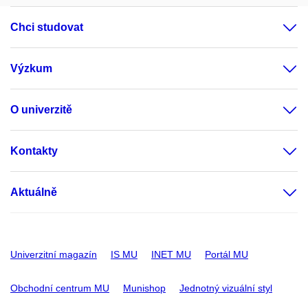
Chci studovat
Výzkum
O univerzitě
Kontakty
Aktuálně
Univerzitní magazín
IS MU
INET MU
Portál MU
Obchodní centrum MU
Munishop
Jednotný vizuální styl