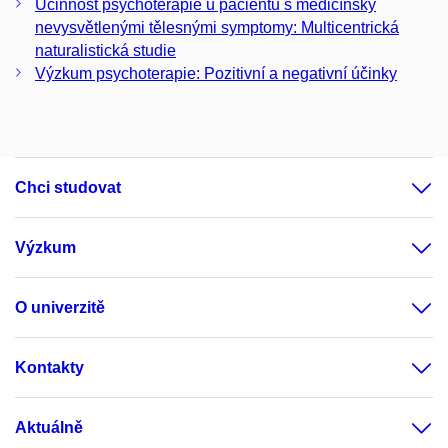
Účinnost psychoterapie u pacientů s medicínsky
nevysvětlenými tělesnými symptomy: Multicentrická
naturalistická studie
Výzkum psychoterapie: Pozitivní a negativní účinky
Chci studovat
Výzkum
O univerzitě
Kontakty
Aktuálně