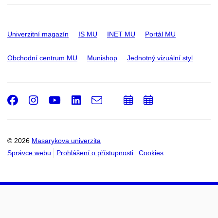
Univerzitní magazín
IS MU
INET MU
Portál MU
Obchodní centrum MU
Munishop
Jednotný vizuální styl
Facebook
Instagram
Youtube
LinkedIn
e-
Přidat
Přidat
Email
mail
do
do
kalendáře
kalendáře
© 2026
Masarykova univerzita
Správce webu
Prohlášení o přístupnosti
Cookies