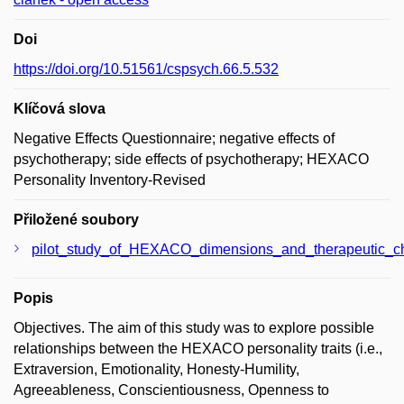
Doi
https://doi.org/10.51561/cspsych.66.5.532
Klíčová slova
Negative Effects Questionnaire; negative effects of
psychotherapy; side effects of psychotherapy; HEXACO
Personality Inventory-Revised
Přiložené soubory
pilot_study_of_HEXACO_dimensions_and_therapeutic_c
Popis
Objectives. The aim of this study was to explore possible
relationships between the HEXACO personality traits (i.e.,
Extraversion, Emotionality, Honesty-Humility,
Agreeableness, Conscientiousness, Openness to