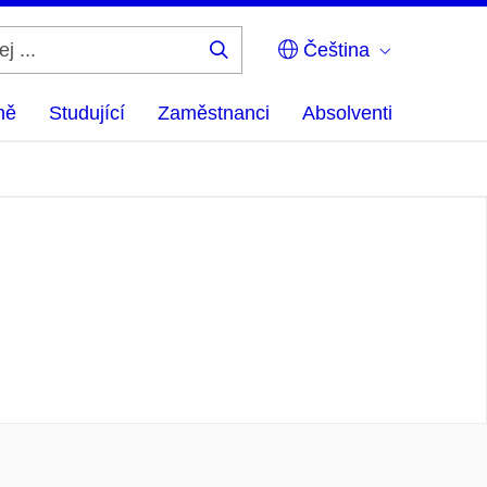
Čeština
Hledej
...
ně
Studující
Zaměstnanci
Absolventi