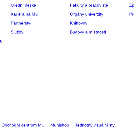
Úřední deska
Fakulty a pracoviště
Zp
Kariéra na MU
Orgány univerzity
Pr
Partnerství
Knihovny
Služby
Budovy a místnosti
a
Obchodní centrum MU
Munishop
Jednotný vizuální styl