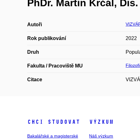
PhDr. Martin Krčál, Dis.
VIZVÁR
Autoři
Rok publikování
2022
Druh
Popula
Filozof
Fakulta / Pracoviště MU
Citace
VIZVÁR
Chci studovat
Výzkum
Bakalářské a magisterské
Náš výzkum