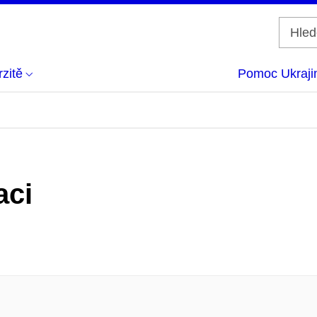
zitě
Pomoc Ukraji
aci