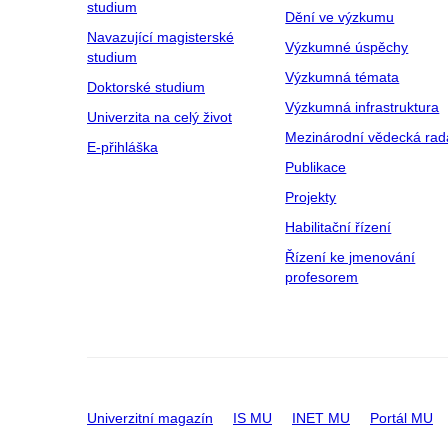
studium
Dění ve výzkumu
Navazující magisterské
Výzkumné úspěchy
studium
Výzkumná témata
Doktorské studium
Výzkumná infrastruktura
Univerzita na celý život
Mezinárodní vědecká rad
E-přihláška
Publikace
Projekty
Habilitační řízení
Řízení ke jmenování
profesorem
Univerzitní magazín
IS MU
INET MU
Portál MU